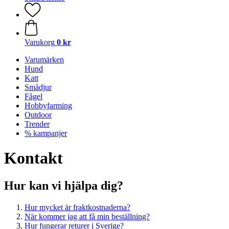
Varukorg
0 kr
Varumärken
Hund
Katt
Smådjur
Fågel
Hobbyfarming
Outdoor
Trender
% kampanjer
Kontakt
Hur kan vi hjälpa dig?
Hur mycket är fraktkostnaderna?
När kommer jag att få min beställning?
Hur fungerar returer i Sverige?