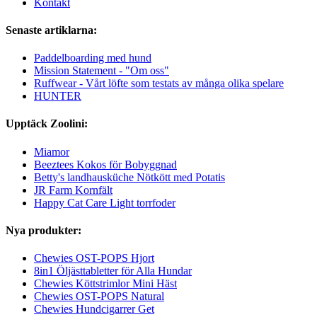
Kontakt
Senaste artiklarna:
Paddelboarding med hund
Mission Statement - "Om oss"
Ruffwear - Vårt löfte som testats av många olika spelare
HUNTER
Upptäck Zoolini:
Miamor
Beeztees Kokos för Bobyggnad
Betty's landhausküche Nötkött med Potatis
JR Farm Kornfält
Happy Cat Care Light torrfoder
Nya produkter:
Chewies OST-POPS Hjort
8in1 Öljästtabletter för Alla Hundar
Chewies Köttstrimlor Mini Häst
Chewies OST-POPS Natural
Chewies Hundcigarrer Get