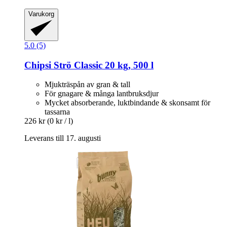
Varukorg
5.0 (5)
Chipsi
Strö Classic 20 kg, 500 l
Mjukträspån av gran & tall
För gnagare & många lantbruksdjur
Mycket absorberande, luktbindande & skonsamt för
tassarna
226 kr
(0 kr / l)
Leverans till 17. augusti