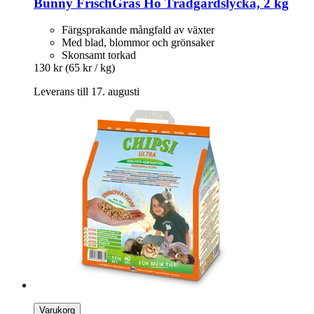
Bunny
FrischGras Hö Trädgårdslycka, 2 kg
Färgsprakande mångfald av växter
Med blad, blommor och grönsaker
Skonsamt torkad
130 kr
(65 kr / kg)
Leverans till 17. augusti
Varukorg