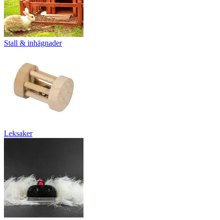
Stall & inhägnader
Leksaker