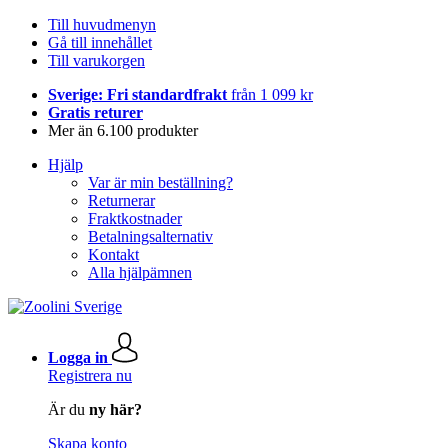
Till huvudmenyn
Gå till innehållet
Till varukorgen
Sverige: Fri standardfrakt
från 1 099 kr
Gratis returer
Mer än 6.100 produkter
Hjälp
Var är min beställning?
Returnerar
Fraktkostnader
Betalningsalternativ
Kontakt
Alla hjälpämnen
Logga in
Registrera nu
Är du
ny här?
Skapa konto