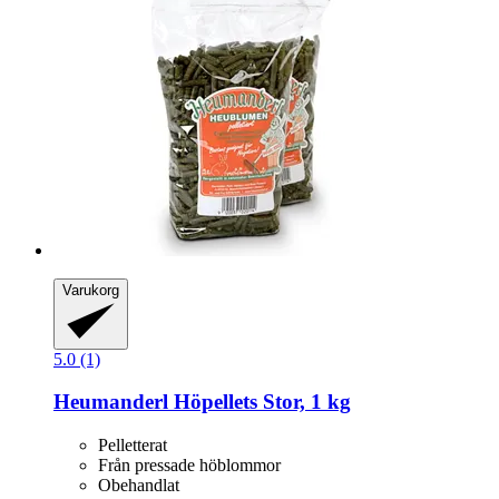
Varukorg
5.0 (1)
Heumanderl
Höpellets Stor, 1 kg
Pelletterat
Från pressade höblommor
Obehandlat