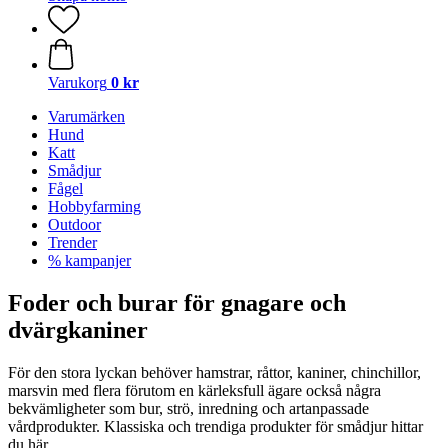
Varukorg
0 kr
Varumärken
Hund
Katt
Smådjur
Fågel
Hobbyfarming
Outdoor
Trender
% kampanjer
Foder och burar för gnagare och
dvärgkaniner
För den stora lyckan behöver hamstrar, råttor, kaniner, chinchillor,
marsvin med flera förutom en kärleksfull ägare också några
bekvämligheter som bur, strö, inredning och artanpassade
vårdprodukter. Klassiska och trendiga produkter för smådjur hittar
du här.