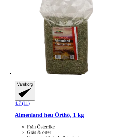
Varukorg
4.7 (11)
Almenland heu
Örthö, 1 kg
Från Österrike
Gräs & örter