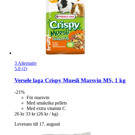
3 Alternativ
5.0 (2)
Versele laga
Crispy Muesli Marsvin MS, 1 kg
-21%
För marsvin
Med smakrika pellets
Med extra vitamin C
26 kr
33 kr
(26 kr / kg)
Leverans till 17. augusti