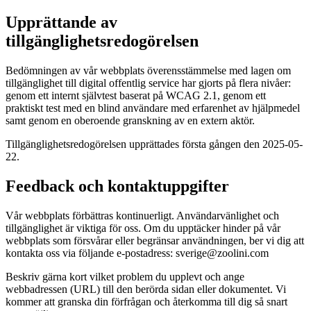
Upprättande av
tillgänglighetsredogörelsen
Bedömningen av vår webbplats överensstämmelse med lagen om
tillgänglighet till digital offentlig service har gjorts på flera nivåer:
genom ett internt självtest baserat på WCAG 2.1, genom ett
praktiskt test med en blind användare med erfarenhet av hjälpmedel
samt genom en oberoende granskning av en extern aktör.
Tillgänglighetsredogörelsen upprättades första gången den 2025-05-
22.
Feedback och kontaktuppgifter
Vår webbplats förbättras kontinuerligt. Användarvänlighet och
tillgänglighet är viktiga för oss. Om du upptäcker hinder på vår
webbplats som försvårar eller begränsar användningen, ber vi dig att
kontakta oss via följande e-postadress: sverige@zoolini.com
Beskriv gärna kort vilket problem du upplevt och ange
webbadressen (URL) till den berörda sidan eller dokumentet. Vi
kommer att granska din förfrågan och återkomma till dig så snart