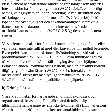
vissa element har fortfarande mindre begränsningar som åtgärdas.
Inte alla sidor har ännu tydliga titlar (WCAG 2.4.2); ett enhetligt
namngivningssystem är under utveckling. Även strukturen och
märkningen av rubriker och formulärfält (WCAG 2.4.6) förbättras
löpande för ökad tydlighet och användarvänlighet. Interaktiva
ikoner, som stängknappar, har ännu inte genomgående
maskinläsbara namn i koden (WCAG 2.5.3); dessa kompletteras
stegvis.
Vissa element orsakar fortfarande kontextändringar vid fokus eller
val, vilket ännu inte fullt ut uppfyller kraven på tillgängligt beteende.
Exempelvis kan automatisk innehållsförändring ske vid val av
produktvarianter (WCAG 3.2.1, 3.2.2). Dessa funktioner ses för
närvarande över för att säkerställa tillgång även med hjälpmedel.
Felmeddelanden i formulär visas visuellt, men är inte alltid korrekt
tillgängliga för skärmläsare (WCAG 3.3.1). Interaktiva kontroller
märks också successivt med tydliga semantiska roller (WCAG
4.1.2) för att säkerställa kompatibilitet med hjälpteknik.
b) Orimlig börda
Vissa krav innebär för närvarande en orimlig ekonomisk och
organisatorisk belastning. Det gäller särskilt fullständig
tillgänglighetsanpassning av alla icke-textinnehåll (1.1.1), eftersom
vår e-handel innehåller ett mycket stort antal bilder och visuella