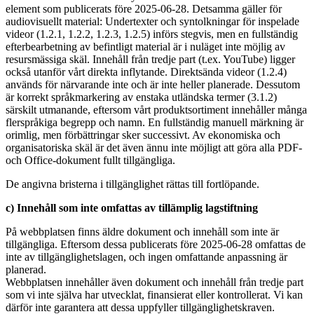
element som publicerats före 2025-06-28. Detsamma gäller för
audiovisuellt material: Undertexter och syntolkningar för inspelade
videor (1.2.1, 1.2.2, 1.2.3, 1.2.5) införs stegvis, men en fullständig
efterbearbetning av befintligt material är i nuläget inte möjlig av
resursmässiga skäl. Innehåll från tredje part (t.ex. YouTube) ligger
också utanför vårt direkta inflytande. Direktsända videor (1.2.4)
används för närvarande inte och är inte heller planerade. Dessutom
är korrekt språkmarkering av enstaka utländska termer (3.1.2)
särskilt utmanande, eftersom vårt produktsortiment innehåller många
flerspråkiga begrepp och namn. En fullständig manuell märkning är
orimlig, men förbättringar sker successivt. Av ekonomiska och
organisatoriska skäl är det även ännu inte möjligt att göra alla PDF-
och Office-dokument fullt tillgängliga.
De angivna bristerna i tillgänglighet rättas till fortlöpande.
c) Innehåll som inte omfattas av tillämplig lagstiftning
På webbplatsen finns äldre dokument och innehåll som inte är
tillgängliga. Eftersom dessa publicerats före 2025-06-28 omfattas de
inte av tillgänglighetslagen, och ingen omfattande anpassning är
planerad.
Webbplatsen innehåller även dokument och innehåll från tredje part
som vi inte själva har utvecklat, finansierat eller kontrollerat. Vi kan
därför inte garantera att dessa uppfyller tillgänglighetskraven.