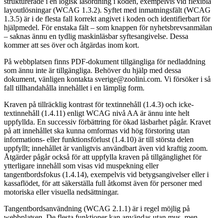
strukturerade i en logisk läsordning i koden, exempelvis vid flexibla
layoutlösningar (WCAG 1.3.2). Syftet med inmatningsfält (WCAG
1.3.5) är i de flesta fall korrekt angivet i koden och identifierbart för
hjälpmedel. För enstaka fält – som knappen för nyhetsbrevsanmälan
– saknas ännu en tydlig maskinläsbar syftesangivelse. Dessa
kommer att ses över och åtgärdas inom kort.
På webbplatsen finns PDF-dokument tillgängliga för nedladdning
som ännu inte är tillgängliga. Behöver du hjälp med dessa
dokument, vänligen kontakta sverige@zoolini.com. Vi försöker i så
fall tillhandahålla innehållet i en lämplig form.
Kraven på tillräcklig kontrast för textinnehåll (1.4.3) och icke-
textinnehåll (1.4.11) enligt WCAG nivå AA är ännu inte helt
uppfyllda. En successiv förbättring för ökad läsbarhet pågår. Kravet
på att innehållet ska kunna omformas vid hög förstoring utan
informations- eller funktionsförlust (1.4.10) är till största delen
uppfyllt; innehållet är vanligtvis användbart även vid kraftig zoom.
Åtgärder pågår också för att uppfylla kraven på tillgänglighet för
ytterligare innehåll som visas vid muspekning eller
tangentbordsfokus (1.4.14), exempelvis vid betygsangivelser eller i
kassaflödet, för att säkerställa full åtkomst även för personer med
motoriska eller visuella nedsättningar.
Tangentbordsanvändning (WCAG 2.1.1) är i regel möjlig på
webbplatsen. De flesta funktioner kan användas utan mus, men