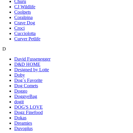
Churu
CJ Wildlife
Coolpets
Coralpina
Crave Dog
Croci
Cucciolotta
Curver Petlife
D
David Fussenegger
D&D HOME
Designed by Lotte
Doby
Dog´s Favorite
Dog Comets
Doggo
DoggyeBag
dogit
DOG'S LOVE
Dogz Finefood
Dokas
Dreamies
Duvoplus