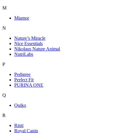
M
Miamor
N
Nature’s Miracle
Nice Essentials
Nikolaus Nature Animal
NutriLabs
P
Pedigree
Perfect Fit
PURINA ONE
Q
Quiko
R
Rinti
Royal Canin