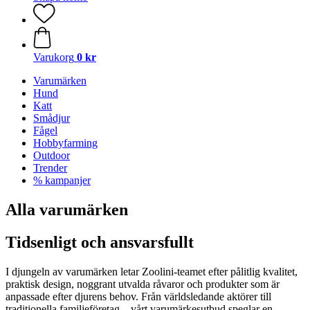
Varukorg
0 kr
Varumärken
Hund
Katt
Smådjur
Fågel
Hobbyfarming
Outdoor
Trender
% kampanjer
Alla varumärken
Tidsenligt och ansvarsfullt
I djungeln av varumärken letar Zoolini-teamet efter pålitlig kvalitet,
praktisk design, noggrant utvalda råvaror och produkter som är
anpassade efter djurens behov. Från världsledande aktörer till
traditionella familjeföretag – vårt varumärkesutbud speglar en