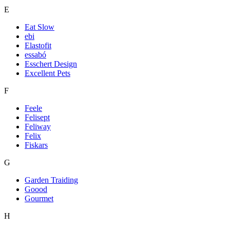
E
Eat Slow
ebi
Elastofit
essabó
Esschert Design
Excellent Pets
F
Feele
Felisept
Feliway
Felix
Fiskars
G
Garden Traiding
Goood
Gourmet
H