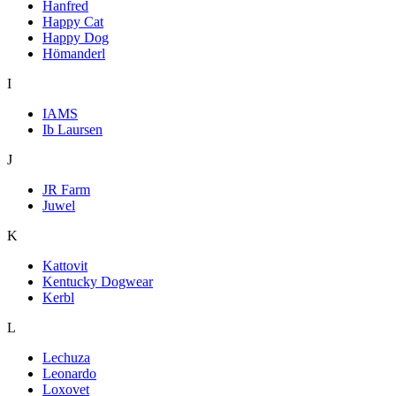
Hanfred
Happy Cat
Happy Dog
Hömanderl
I
IAMS
Ib Laursen
J
JR Farm
Juwel
K
Kattovit
Kentucky Dogwear
Kerbl
L
Lechuza
Leonardo
Loxovet