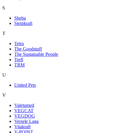
S
Sheba
Steinkraft
T
Tetra
The Goodstuff
The Sustainable People
Trefl
TRM
U
United Pets
V
Valetumed
VEGCAT
VEGDOG
Versele Laga
Vitakraft
V-POINT