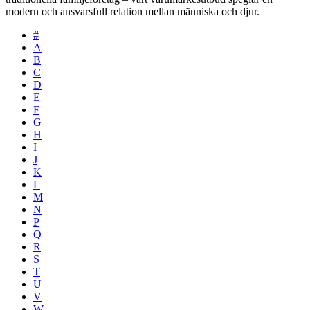
modern och ansvarsfull relation mellan människa och djur.
#
A
B
C
D
E
F
G
H
I
J
K
L
M
N
P
Q
R
S
T
U
V
W