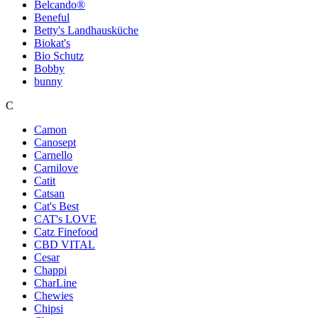
Belcando®
Beneful
Betty's Landhausküche
Biokat's
Bio Schutz
Bobby
bunny
C
Camon
Canosept
Carnello
Carnilove
Catit
Catsan
Cat's Best
CAT's LOVE
Catz Finefood
CBD VITAL
Cesar
Chappi
CharLine
Chewies
Chipsi