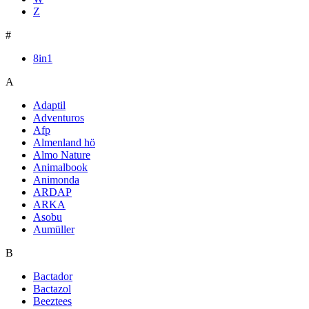
Z
#
8in1
A
Adaptil
Adventuros
Afp
Almenland hö
Almo Nature
Animalbook
Animonda
ARDAP
ARKA
Asobu
Aumüller
B
Bactador
Bactazol
Beeztees