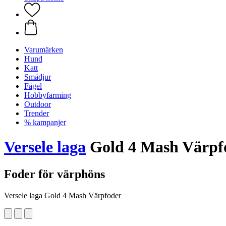
Varumärken
Hund
Katt
Smådjur
Fågel
Hobbyfarming
Outdoor
Trender
% kampanjer
Versele laga
Gold 4 Mash Värpfo
Foder för värphöns
Versele laga Gold 4 Mash Värpfoder