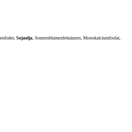
tenfoder,
Sojaolja
, Sonnenblumenfettsäuren, Monokalciumfosfat,