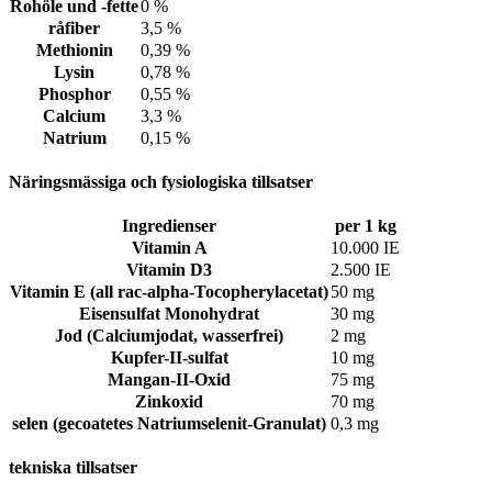
Rohöle und -fette
0 %
råfiber
3,5 %
Methionin
0,39 %
Lysin
0,78 %
Phosphor
0,55 %
Calcium
3,3 %
Natrium
0,15 %
Näringsmässiga och fysiologiska tillsatser
Ingredienser
per 1 kg
Vitamin A
10.000 IE
Vitamin D3
2.500 IE
Vitamin E (all rac-alpha-Tocopherylacetat)
50 mg
Eisensulfat Monohydrat
30 mg
Jod (Calciumjodat, wasserfrei)
2 mg
Kupfer-II-sulfat
10 mg
Mangan-II-Oxid
75 mg
Zinkoxid
70 mg
selen (gecoatetes Natriumselenit-Granulat)
0,3 mg
tekniska tillsatser