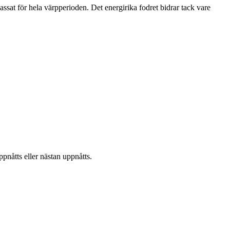
ssat för hela värpperioden. Det energirika fodret bidrar tack vare
ppnåtts eller nästan uppnåtts.