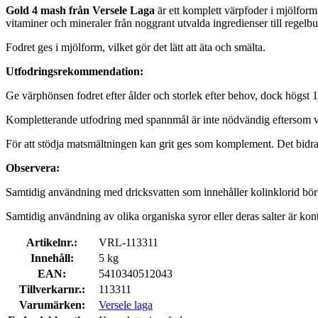
Gold 4 mash från Versele Laga
är ett komplett värpfoder i mjölform
vitaminer och mineraler från noggrant utvalda ingredienser till regel
Fodret ges i mjölform, vilket gör det lätt att äta och smälta.
Utfodringsrekommendation:
Ge värphönsen fodret efter ålder och storlek efter behov, dock högst 110 
Kompletterande utfodring med spannmål är inte nödvändig eftersom vär
För att stödja matsmältningen kan grit ges som komplement. Det bidrar
Observera:
Samtidig användning med dricksvatten som innehåller kolinklorid bör
Samtidig användning av olika organiska syror eller deras salter är kont
Artikelnr.:
VRL-113311
Innehåll:
5 kg
EAN:
5410340512043
Tillverkarnr.:
113311
Varumärken:
Versele laga