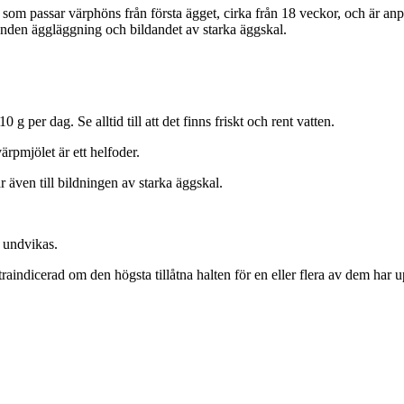
 som passar värphöns från första ägget, cirka från 18 veckor, och är anpa
bunden äggläggning och bildandet av starka äggskal.
g per dag. Se alltid till att det finns friskt och rent vatten.
pmjölet är ett helfoder.
 även till bildningen av starka äggskal.
 undvikas.
raindicerad om den högsta tillåtna halten för en eller flera av dem har u