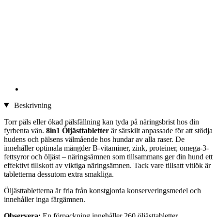
Beskrivning
Torr päls eller ökad pälsfällning kan tyda på näringsbrist hos din
fyrbenta vän.
8in1 Öljästtabletter
är särskilt anpassade för att stödja
hudens och pälsens välmående hos hundar av alla raser. De
innehåller optimala mängder B-vitaminer, zink, proteiner, omega-3-
fettsyror och öljäst – näringsämnen som tillsammans ger din hund ett
effektivt tillskott av viktiga näringsämnen. Tack vare tillsatt vitlök är
tabletterna dessutom extra smakliga.
Öljästtabletterna är fria från konstgjorda konserveringsmedel och
innehåller inga färgämnen.
Observera:
En förpackning innehåller 260 öljästtabletter.