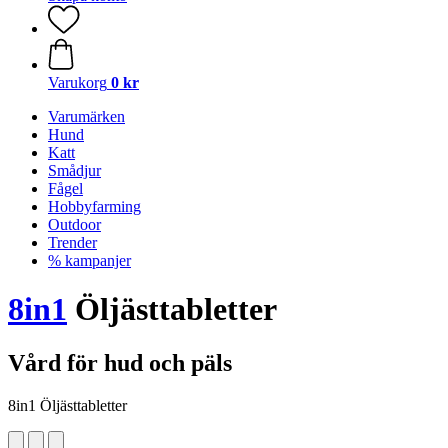
Varukorg
0 kr
Varumärken
Hund
Katt
Smådjur
Fågel
Hobbyfarming
Outdoor
Trender
% kampanjer
8in1
Öljästtabletter
Vård för hud och päls
8in1 Öljästtabletter