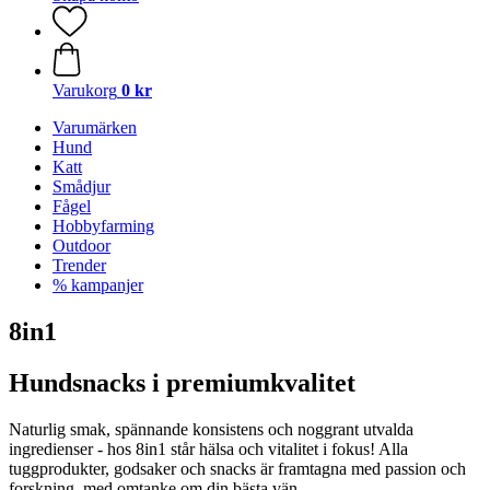
Varukorg
0 kr
Varumärken
Hund
Katt
Smådjur
Fågel
Hobbyfarming
Outdoor
Trender
% kampanjer
8in1
Hundsnacks i premiumkvalitet
Naturlig smak, spännande konsistens och noggrant utvalda
ingredienser - hos 8in1 står hälsa och vitalitet i fokus! Alla
tuggprodukter, godsaker och snacks är framtagna med passion och
forskning, med omtanke om din bästa vän.