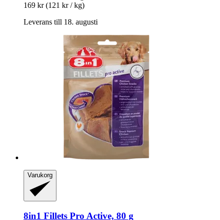
169 kr
(121 kr / kg)
Leverans till 18. augusti
Varukorg
8in1
Fillets Pro Active, 80 g