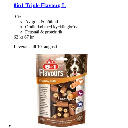
8in1
Triple Flavour, L
-6%
Av gris- & nöthud
Omlindad med kycklingbröst
Fettsnål & proteinrik
63 kr
67 kr
Leverans till 19. augusti