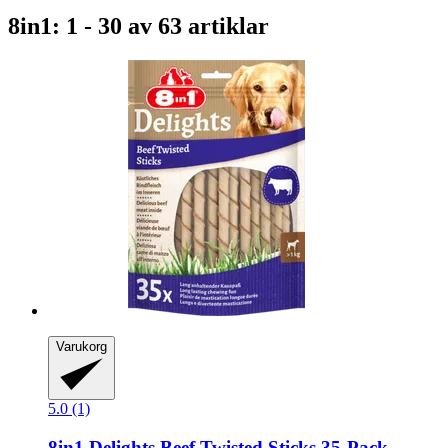
8in1: 1 - 30 av 63 artiklar
Varukorg
5.0 (1)
8in1
Delights Beef Twisted Sticks 35-​Pack