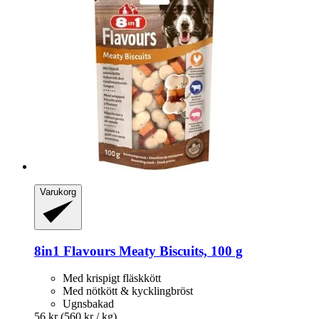
Varukorg
8in1
Flavours Meaty Biscuits, 100 g
Med krispigt fläskkött
Med nötkött & kycklingbröst
Ugnsbakad
56 kr
(560 kr / kg)