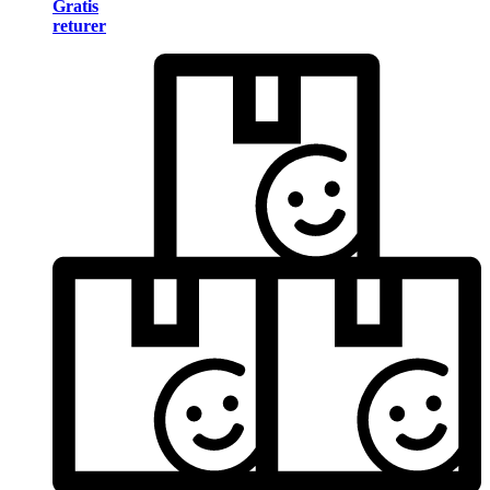
Gratis
returer