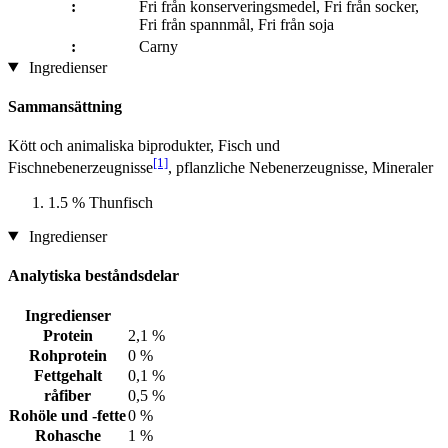
:
Fri från konserveringsmedel, Fri från socker,
Fri från spannmål, Fri från soja
:
Carny
Ingredienser
Sammansättning
Kött och animaliska biprodukter, Fisch und
[1]
Fischnebenerzeugnisse
, pflanzliche Nebenerzeugnisse, Mineraler
1.5 % Thunfisch
Ingredienser
Analytiska beståndsdelar
Ingredienser
Protein
2,1 %
Rohprotein
0 %
Fettgehalt
0,1 %
råfiber
0,5 %
Rohöle und -fette
0 %
Rohasche
1 %