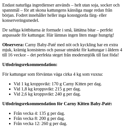
Endast naturliga ingredienser används – helt utan soja, socker och
spannmål – för att skona kattungens känsliga mage redan från
början. Fodret innehåller heller inga konstgjorda färg- eller
konserveringsmedel.
De saftiga köttbitarna är formade i små, lättätna bitar – perfekt
anpassade för kattungar. Här lämnas ingen liten mage hungrig!
Observera:
Carny Baby-Paté med nöt och kyckling har en extra
mjuk, krämig konsistens och passar utmärkt för kattungar i åldern 4
till 16 veckor – det perfekta steget från modersmjölk till fast föda!
Utfodringsrekommendation:
För kattungar som förväntas väga cirka 4 kg som vuxna:
Vid 1 kg kroppsvikt: 170 g Carny Kitten per dag.
Vid 1,8 kg kroppsvikt: 215 g per dag.
Vid 2,6 kg kroppsvikt: 240 g per dag.
Utfodringsrekommendation för Carny Kitten Baby-Paté:
Från vecka 4: 135 g per dag.
Från vecka 8: 200 g per dag.
Från vecka 12: 260 g per dag.