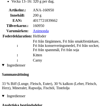
Vecka 13–16: 320 g per dag.
Artikelnr.:
ANA-160950
Innehåll:
200 g
EAN:
4017721839662
Tillverkarnr.:
160950
Varumärken:
Animonda
Foderdeklaration:
Helfoder
Fri från färgämnen, Fri från smakförstärkare,
:
Fri från konserveringsmedel, Fri från socker,
Fri från spannmål, Fri från soja
:
Kitten
:
Carny
Ingredienser
Sammansättning
33 % Biff (Lunge, Fleisch, Euter), 30 % kalkon (Leber, Fleisch,
Herz), Mineraler, Rapsolja, Fischöl, Tistelolja
Ingredienser
Analytiska beståndsdelar