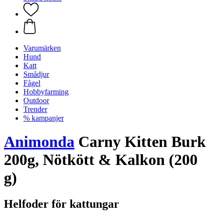
Varumärken
Hund
Katt
Smådjur
Fågel
Hobbyfarming
Outdoor
Trender
% kampanjer
Animonda
Carny Kitten Burk
200g, Nötkött & Kalkon (200
g)
Helfoder för kattungar