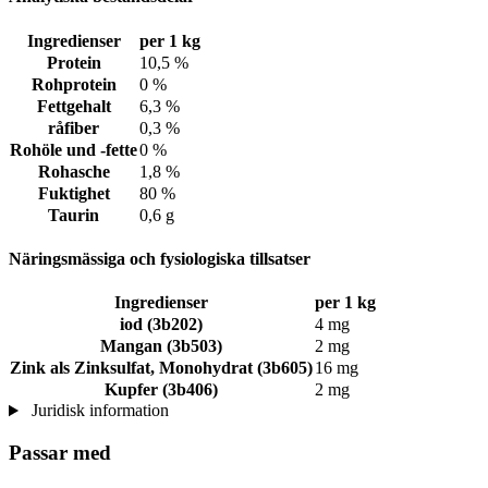
Ingredienser
per 1 kg
Protein
10,5 %
Rohprotein
0 %
Fettgehalt
6,3 %
råfiber
0,3 %
Rohöle und -fette
0 %
Rohasche
1,8 %
Fuktighet
80 %
Taurin
0,6 g
Näringsmässiga och fysiologiska tillsatser
Ingredienser
per 1 kg
iod (3b202)
4 mg
Mangan (3b503)
2 mg
Zink als Zinksulfat, Monohydrat (3b605)
16 mg
Kupfer (3b406)
2 mg
Juridisk information
Passar med