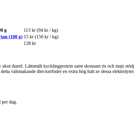
00 g
113 kr
(94 kr / kg)
tan (100 g)
15 kr
(150 kr / kg)
128 kr
 av akut diarré. Lättsmält kycklingprotein samt skonsam ris och majs stö
r detta välsmakande diet-torrfoder en extra hög halt av dessa elektrolyter
l per dag.