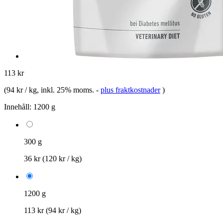
113 kr
(
94 kr / kg
, inkl. 25% moms.
-
plus fraktkostnader
)
Innehåll:
1200 g
300 g
36 kr
(120 kr / kg)
1200 g
113 kr
(94 kr / kg)