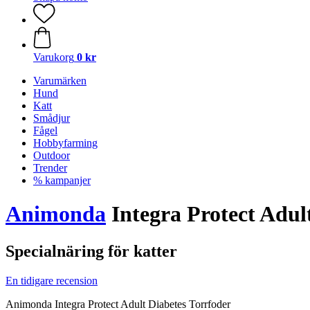
Varukorg
0 kr
Varumärken
Hund
Katt
Smådjur
Fågel
Hobbyfarming
Outdoor
Trender
% kampanjer
Animonda
Integra Protect Adult
Specialnäring för katter
En tidigare recension
Animonda Integra Protect Adult Diabetes Torrfoder