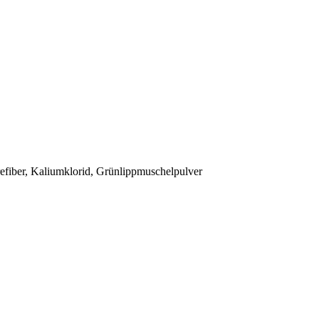
vrefiber, Kaliumklorid, Grünlippmuschelpulver