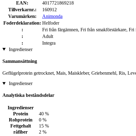
EAN:
4017721869218
Tillverkarnr.:
160912
Varumärken:
Animonda
Foderdeklaration:
Helfoder
:
Fri från färgämnen, Fri från smakförstärkare, Fri 
:
Adult
:
Integra
Ingredienser
Sammansättning
Geflügelprotein getrocknet, Mais, Maiskleber, Griebenmehl, Ris, Leve
Ingredienser
Analytiska beståndsdelar
Ingredienser
Protein
40 %
Rohprotein
0 %
Fettgehalt
15 %
råfiber
2 %