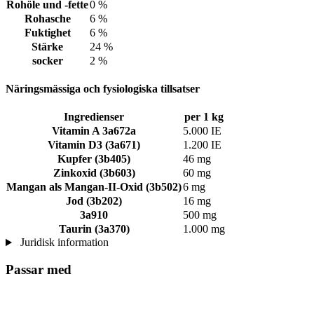
Rohöle und -fette
0 %
Rohasche
6 %
Fuktighet
6 %
Stärke
24 %
socker
2 %
Näringsmässiga och fysiologiska tillsatser
Ingredienser
per 1 kg
Vitamin A 3a672a
5.000 IE
Vitamin D3 (3a671)
1.200 IE
Kupfer (3b405)
46 mg
Zinkoxid (3b603)
60 mg
Mangan als Mangan-II-Oxid (3b502)
6 mg
Jod (3b202)
16 mg
3a910
500 mg
Taurin (3a370)
1.000 mg
Juridisk information
Passar med