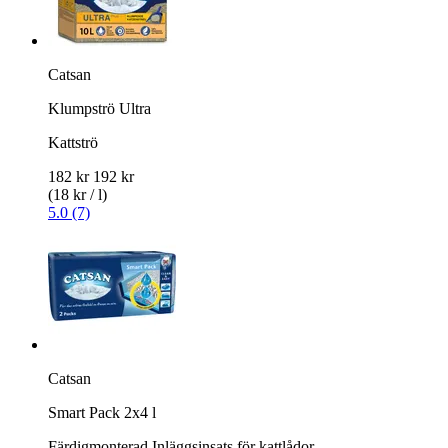
Catsan
Klumpströ Ultra
Kattströ
182 kr
192 kr
(18 kr / l)
5.0 (7)
Catsan
Smart Pack 2x4 l
Färdigmonterad Inläggsinsats för kattlådor