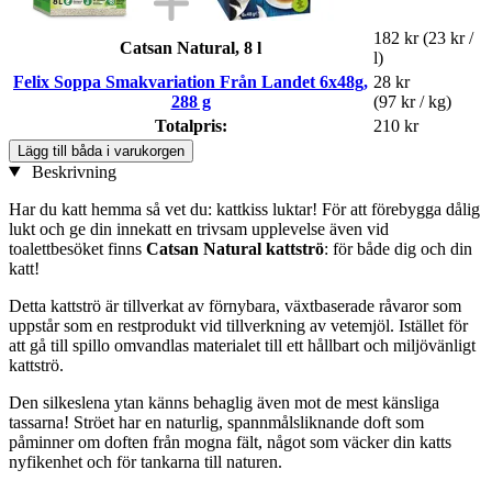
182 kr
(23 kr /
Catsan Natural, 8 l
l)
Felix Soppa Smakvariation Från Landet 6x48g,
28 kr
288 g
(97 kr / kg)
Totalpris:
210 kr
Lägg till båda i varukorgen
Beskrivning
Har du katt hemma så vet du: kattkiss luktar! För att förebygga dålig
lukt och ge din innekatt en trivsam upplevelse även vid
toalettbesöket finns
Catsan Natural kattströ
: för både dig och din
katt!
Detta kattströ är tillverkat av förnybara, växtbaserade råvaror som
uppstår som en restprodukt vid tillverkning av vetemjöl. Istället för
att gå till spillo omvandlas materialet till ett hållbart och miljövänligt
kattströ.
Den silkeslena ytan känns behaglig även mot de mest känsliga
tassarna! Ströet har en naturlig, spannmålsliknande doft som
påminner om doften från mogna fält, något som väcker din katts
nyfikenhet och för tankarna till naturen.