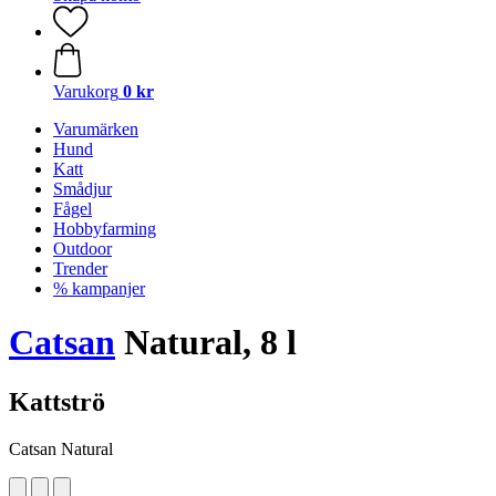
Varukorg
0 kr
Varumärken
Hund
Katt
Smådjur
Fågel
Hobbyfarming
Outdoor
Trender
% kampanjer
Catsan
Natural, 8 l
Kattströ
Catsan Natural