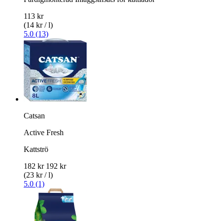
113 kr
(14 kr / l)
5.0 (13)
Catsan
Active Fresh
Kattströ
182 kr
192 kr
(23 kr / l)
5.0 (1)