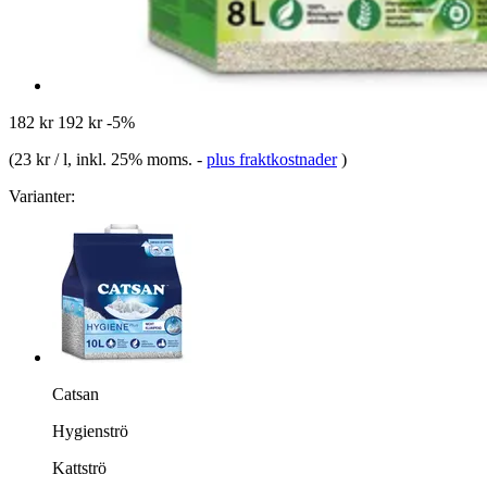
182 kr
192 kr
-5%
(
23 kr / l
, inkl. 25% moms.
-
plus fraktkostnader
)
Varianter:
Catsan
Hygienströ
Kattströ