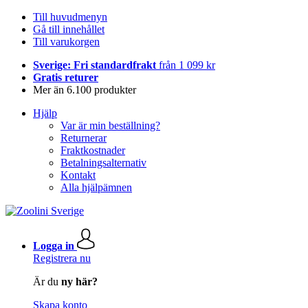
Till huvudmenyn
Gå till innehållet
Till varukorgen
Sverige: Fri standardfrakt
från 1 099 kr
Gratis returer
Mer än 6.100 produkter
Hjälp
Var är min beställning?
Returnerar
Fraktkostnader
Betalningsalternativ
Kontakt
Alla hjälpämnen
Logga in
Registrera nu
Är du
ny här?
Skapa konto