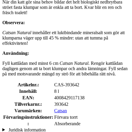
När din katt gör sina behov bildar det helt biologiskt nedbrytbara
ströet fasta klumpar som är enkla att ta bort. Kvar blir en ren och
fräsch toalett!
Observera:
Catsan Natural
innehåller ett luktbindande mineralsalt som gör att
klumparna väger upp till 45 % mindre: utan att tumma på
effektiviteten!
Användning:
Fyll kattlådan med minst 6 cm
Catsan Natural
. Rengör kattlådan
dagligen genom att ta bort klumpar och andra lämningar. Fyll sedan
på med motsvarande mängd ny strö för att bibehålla rätt nivå.
Artikelnr.:
CAS-393642
Innehåll:
8 l
EAN:
4008429117138
Tillverkarnr.:
393642
Varumärken:
Catsan
Förvaringsinstruktioner:
Förvara torrt
:
Absorberande
Juridisk information