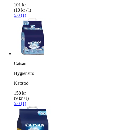
101 kr
(10 kr / l)
5.0 (1)
Catsan
Hygienströ
Kattströ
158 kr
(9 kr / l)
5.0 (1)