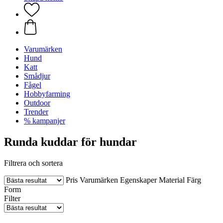
Varumärken
Hund
Katt
Smådjur
Fågel
Hobbyfarming
Outdoor
Trender
% kampanjer
Runda kuddar för hundar
Filtrera och sortera
Pris
Varumärken
Egenskaper
Material
Färg
Form
Filter