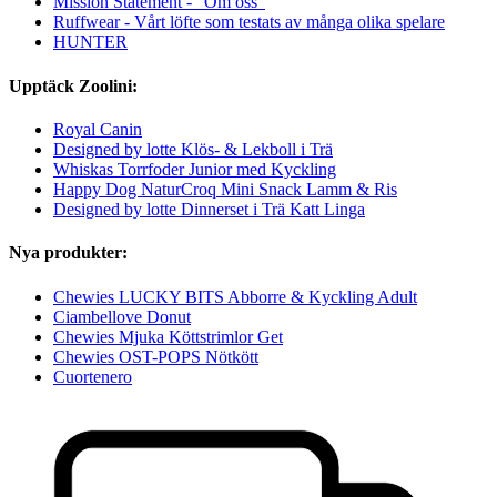
Mission Statement - "Om oss"
Ruffwear - Vårt löfte som testats av många olika spelare
HUNTER
Upptäck Zoolini:
Royal Canin
Designed by lotte Klös- & Lekboll i Trä
Whiskas Torrfoder Junior med Kyckling
Happy Dog NaturCroq Mini Snack Lamm & Ris
Designed by lotte Dinnerset i Trä Katt Linga
Nya produkter:
Chewies LUCKY BITS Abborre & Kyckling Adult
Ciambellove Donut
Chewies Mjuka Köttstrimlor Get
Chewies OST-POPS Nötkött
Cuortenero