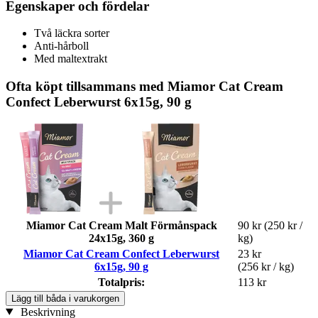
Egenskaper och fördelar
Två läckra sorter
Anti-hårboll
Med maltextrakt
Ofta köpt tillsammans med Miamor Cat Cream
Confect Leberwurst 6x15g, 90 g
Miamor Cat Cream Malt Förmånspack
90 kr
(250 kr /
24x15g, 360 g
kg)
Miamor Cat Cream Confect Leberwurst
23 kr
6x15g, 90 g
(256 kr / kg)
Totalpris:
113 kr
Lägg till båda i varukorgen
Beskrivning