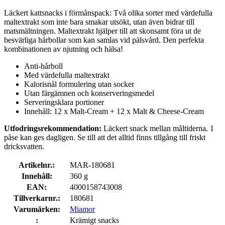
Läckert kattsnacks i förmånspack: Två olika sorter med värdefulla
maltextrakt som inte bara smakar utsökt, utan även bidrar till
matsmältningen. Maltextrakt hjälper till att skonsamt föra ut de
besvärliga hårbollar som kan samlas vid pälsvård. Den perfekta
kombinationen av njutning och hälsa!
Anti-hårboll
Med värdefulla maltextrakt
Kalorisnål formulering utan socker
Utan färgämnen och konserveringsmedel
Serveringsklara portioner
Innehåll: 12 x Malt-Cream + 12 x Malt & Cheese-Cream
Utfodringsrekommendation:
Läckert snack mellan måltiderna. 1
påse kan ges dagligen. Se till att det alltid finns tillgång till friskt
dricksvatten.
Artikelnr.:
MAR-180681
Innehåll:
360 g
EAN:
4000158743008
Tillverkarnr.:
180681
Varumärken:
Miamor
:
Krämigt snacks