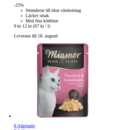
-25%
Stimulerar till ökat vätskeintag
Läcker smak
Med fina köttbitar
9 kr
12 kr
(67 kr / l)
Leverans till 18. augusti
8 Alternativ