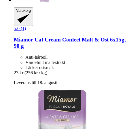
Varukorg
5.0 (1)
Miamor
Cat Cream Confect Malt & Ost 6x15g,
90 g
Anti-hårboll
Värdefullt maltextrakt
Läcker ostsmak
23 kr
(256 kr / kg)
Leverans till 18. augusti