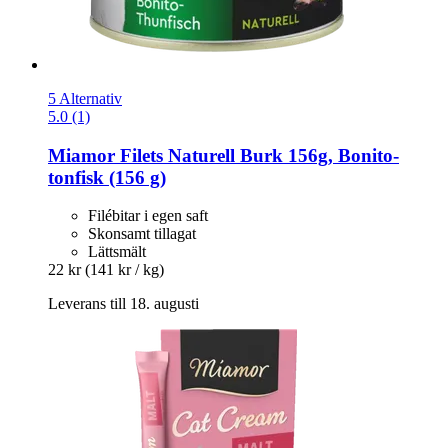
5 Alternativ
5.0 (1)
Miamor
Filets Naturell Burk 156g, Bonito-​
tonfisk (156 g)
Filébitar i egen saft
Skonsamt tillagat
Lättsmält
22 kr
(141 kr / kg)
Leverans till 18. augusti