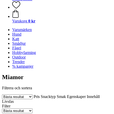
Varukorg
0 kr
Varumärken
Hund
Katt
Smådjur
Fågel
Hobbyfarming
Outdoor
Trender
% kampanjer
Miamor
Filtrera och sortera
Pris
Snacktyp
Smak
Egenskaper
Innehåll
Livsfas
Filter