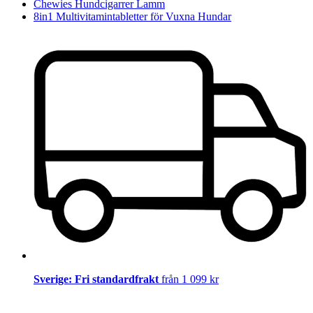
Chewies Hundcigarrer Lamm
8in1 Multivitamintabletter för Vuxna Hundar
Sverige: Fri standardfrakt
från 1 099 kr