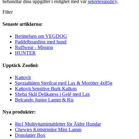
behandlar dina uppgifter i enlighet med vår
sekretesspolicy
.
Filter
Senaste artiklarna:
Berättelsen om VEGDOG
Paddelboarding med hund
Ruffwear - Mission
HUNTER
Upptäck Zoolini:
Kattovit
Spezialitäten Sterilcat med Lax & Morötter 4x85g
Kattovit Sensitive Burk Kalkon
Sheba Skål Delikatess i Gelé med Lax
Belcando Junior Lamm & Ris
Nya produkter:
8in1 Multivitamintabletter för Äldre Hundar
Chewies Köttstrimlor Mini Lamm
Dogolatier Box