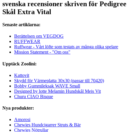
svenska recensioner skriven för Pedigree
Skål Extra Vital
Senaste artiklarna:
Berättelsen om VEGDOG
RUFFWEAR
Ruffwear - Vårt löfte som testats av många olika spelare
Mission Statement - "Om oss"
Upptäck Zoolini:
Kattovit
Skydd för Värmeplatta 30x30 (passar till 70420)
Bobby Gummileksak WAVE Small
Designed by lotte Melamin Hundskål Meis Vit
Churu CIAO Bisque
Nya produkter:
Amorosi
Chewies Hundcigarrer Struts & Bär
Chewies Nötrullar