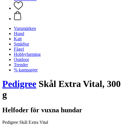
Varumärken
Hund
Katt
Smådjur
Fågel
Hobbyfarming
Outdoor
Trender
% kampanjer
Pedigree
Skål Extra Vital, 300
g
Helfoder för vuxna hundar
Pedigree Skål Extra Vital