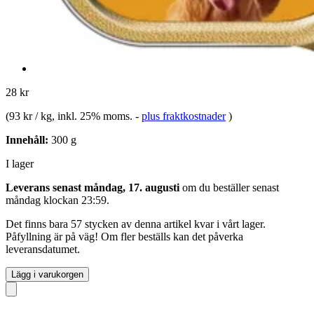
28 kr
(
93 kr / kg
, inkl. 25% moms.
-
plus fraktkostnader
)
Innehåll:
300 g
I lager
Leverans senast måndag, 17. augusti
om du beställer senast
måndag klockan 23:59
.
Det finns bara 57 stycken av denna artikel kvar i vårt lager.
Påfyllning är på väg! Om fler beställs kan det påverka
leveransdatumet.
Lägg i varukorgen