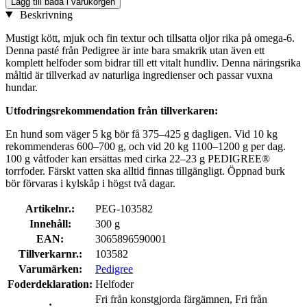
Lägg till båda i varukorgen
Beskrivning
Mustigt kött, mjuk och fin textur och tillsatta oljor rika på omega-6.
Denna pasté från Pedigree är inte bara smakrik utan även ett
komplett helfoder som bidrar till ett vitalt hundliv. Denna näringsrika
måltid är tillverkad av naturliga ingredienser och passar vuxna
hundar.
Utfodringsrekommendation från tillverkaren:
En hund som väger 5 kg bör få 375–425 g dagligen. Vid 10 kg
rekommenderas 600–700 g, och vid 20 kg 1100–1200 g per dag.
100 g våtfoder kan ersättas med cirka 22–23 g PEDIGREE®
torrfoder. Färskt vatten ska alltid finnas tillgängligt. Öppnad burk
bör förvaras i kylskåp i högst två dagar.
Artikelnr.:
PEG-103582
Innehåll:
300 g
EAN:
3065896590001
Tillverkarnr.:
103582
Varumärken:
Pedigree
Foderdeklaration:
Helfoder
Fri från konstgjorda färgämnen, Fri från
: