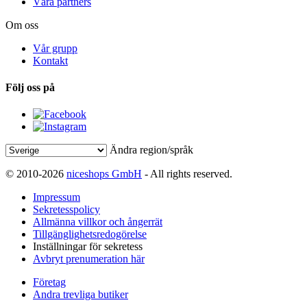
Våra partners
Om oss
Vår grupp
Kontakt
Följ oss på
Ändra region/språk
© 2010-2026
niceshops GmbH
- All rights reserved.
Impressum
Sekretesspolicy
Allmänna villkor och ångerrät
Tillgänglighetsredogörelse
Inställningar för sekretess
Avbryt prenumeration här
Företag
Andra trevliga butiker