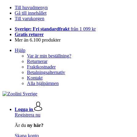
Till huvudmenyn
Gå till innehållet
Till varukorgen
Sverige: Fri standardfrakt
från 1 099 kr
Gratis returer
Mer än 6.100 produkter
Hjälp
Var är min beställning?
Returnerar
Fraktkostnader
Betalningsalternativ
Kontakt
Alla hjälpämnen
Logga in
Registrera nu
Är du
ny här?
Skapa konto