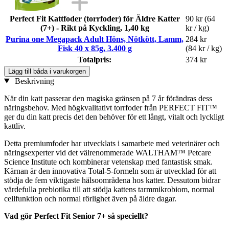
Perfect Fit Kattfoder (torrfoder) för Äldre Katter
90 kr
(64
(7+) - Rikt på Kyckling, 1,40 kg
kr / kg)
Purina one Megapack Adult Höns, Nötkött, Lamm,
284 kr
Fisk 40 x 85g, 3.400 g
(84 kr / kg)
Totalpris:
374 kr
Lägg till båda i varukorgen
Beskrivning
När din katt passerar den magiska gränsen på 7 år förändras dess
näringsbehov. Med högkvalitativt torrfoder från PERFECT FIT™
ger du din katt precis det den behöver för ett långt, vitalt och lyckligt
kattliv.
Detta premiumfoder har utvecklats i samarbete med veterinärer och
näringsexperter vid det välrenommerade WALTHAM™ Petcare
Science Institute och kombinerar vetenskap med fantastisk smak.
Kärnan är den innovativa Total-5-formeln som är utvecklad för att
stödja de fem viktigaste hälsoområdena hos katter. Dessutom bidrar
värdefulla prebiotika till att stödja kattens tarmmikrobiom, normal
cellfunktion och normal rörlighet även på äldre dagar.
Vad gör Perfect Fit Senior 7+ så speciellt?