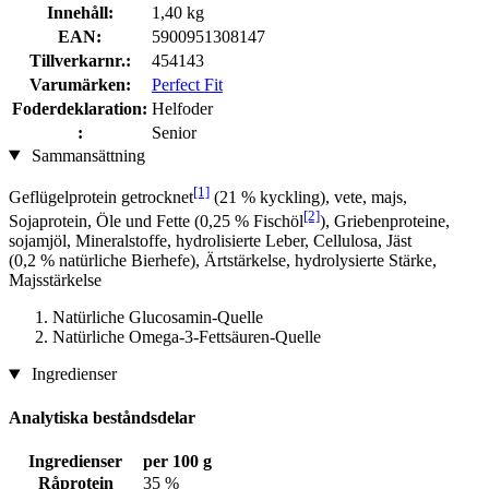
Innehåll:
1,40 kg
EAN:
5900951308147
Tillverkarnr.:
454143
Varumärken:
Perfect Fit
Foderdeklaration:
Helfoder
:
Senior
Sammansättning
[1]
Geflügelprotein getrocknet
(21 % kyckling), vete, majs,
[2]
Sojaprotein, Öle und Fette (0,25 % Fischöl
), Griebenproteine,
sojamjöl, Mineralstoffe, hydrolisierte Leber, Cellulosa, Jäst
(0,2 % natürliche Bierhefe), Ärtstärkelse, hydrolysierte Stärke,
Majsstärkelse
Natürliche Glucosamin-Quelle
Natürliche Omega-3-Fettsäuren-Quelle
Ingredienser
Analytiska beståndsdelar
Ingredienser
per 100 g
Råprotein
35 %