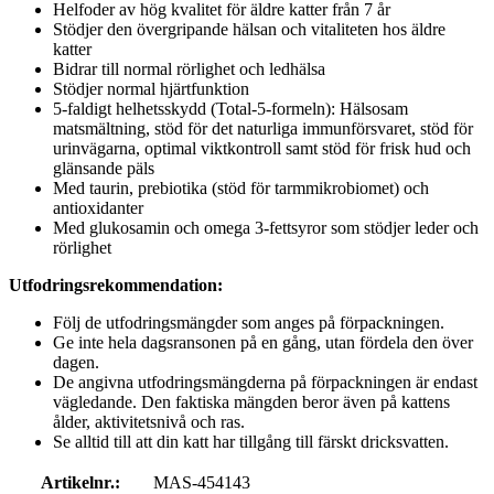
Helfoder av hög kvalitet för äldre katter från 7 år
Stödjer den övergripande hälsan och vitaliteten hos äldre
katter
Bidrar till normal rörlighet och ledhälsa
Stödjer normal hjärtfunktion
5-faldigt helhetsskydd (Total-5-formeln): Hälsosam
matsmältning, stöd för det naturliga immunförsvaret, stöd för
urinvägarna, optimal viktkontroll samt stöd för frisk hud och
glänsande päls
Med taurin, prebiotika (stöd för tarmmikrobiomet) och
antioxidanter
Med glukosamin och omega 3-fettsyror som stödjer leder och
rörlighet
Utfodringsrekommendation:
Följ de utfodringsmängder som anges på förpackningen.
Ge inte hela dagsransonen på en gång, utan fördela den över
dagen.
De angivna utfodringsmängderna på förpackningen är endast
vägledande. Den faktiska mängden beror även på kattens
ålder, aktivitetsnivå och ras.
Se alltid till att din katt har tillgång till färskt dricksvatten.
Artikelnr.:
MAS-454143