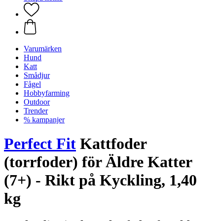
Varumärken
Hund
Katt
Smådjur
Fågel
Hobbyfarming
Outdoor
Trender
% kampanjer
Perfect Fit
Kattfoder
(torrfoder) för Äldre Katter
(7+) - Rikt på Kyckling, 1,40
kg