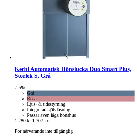
Kerbl
Automatisk Hönslucka Duo Smart Plus,
Storlek S, Grå
-25%
Grå
Rosa
Ljus- & tidsstyrning
Integrerad självlåsning
Passar även låga hönshus
1 280 kr
1 707 kr
För närvarande inte tillgänglig