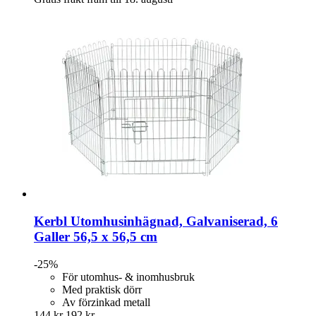
Kerbl
Utomhusinhägnad, Galvaniserad, 6
Galler 56,5 x 56,5 cm
-25%
För utomhus- & inomhusbruk
Med praktisk dörr
Av förzinkad metall
144 kr
192 kr