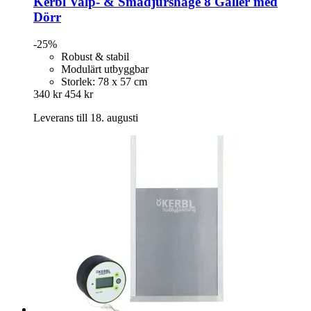
Kerbl
Valp-​ & Smådjurshage 8 Galler med
Dörr
-25%
Robust & stabil
Modulärt utbyggbar
Storlek: 78 x 57 cm
340 kr
454 kr
Leverans till 18. augusti