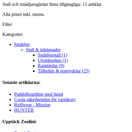
Stall och smådjursgårdar finns tillgängliga: 15 artiklar
Alla priser inkl. moms.
Filter
Kategorier:
Smådjur
Stall & inhägnader
Smådjurstall (1)
Utomhushus (1)
Rastgårdar (9)
Tillbehör & reservdelar (25)
Senaste artiklarna:
Paddelboarding med hund
Coola säkerhetstips för varmkorv
Ruffwear - Mission
HUNTER
Upptäck Zoolini: