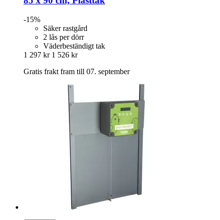
85 x 90 cm, Plasttak
-15%
Säker rastgård
2 lås per dörr
Väderbeständigt tak
1 297 kr
1 526 kr
Gratis frakt fram till 07. september