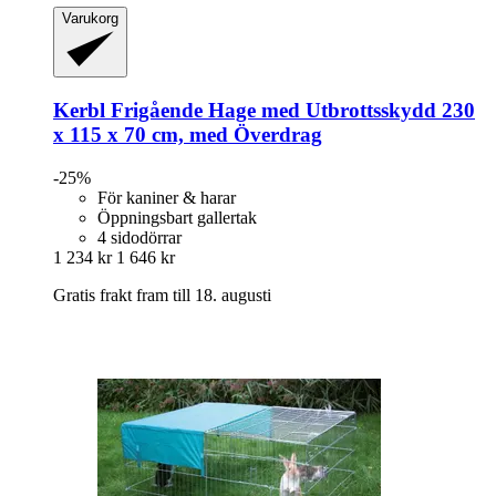
Varukorg
Kerbl
Frigående Hage med Utbrottsskydd 230
x 115 x 70 cm, med Överdrag
-25%
För kaniner & harar
Öppningsbart gallertak
4 sidodörrar
1 234 kr
1 646 kr
Gratis frakt fram till 18. augusti