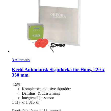
3 Alternativ
Kerbl
Automatisk Skjutlucka för Höns, 220 x
330 mm
-15%
Komplettset inklusive skjutdörr
Dagsljus- & tidsstyrning
Integrerad ljussensor
1 117 kr
1 315 kr
Gratis frakt fram till 18. augusti