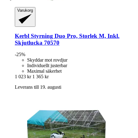
Varukorg
Kerbl
Styrning Duo Pro, Storlek M, Inkl.
Skjutlucka 70570
-25%
Skyddar mot rovdjur
Individuellt justerbar
Maximal säkerhet
1 023 kr
1 365 kr
Leverans till 19. augusti