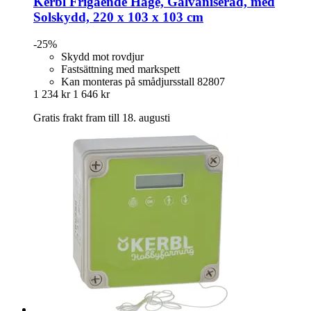
Kerbl
Frigående Hage, Galvaniserad, med
Solskydd, 220 x 103 x 103 cm
-25%
Skydd mot rovdjur
Fastsättning med markspett
Kan monteras på smådjursstall 82807
1 234 kr
1 646 kr
Gratis frakt fram till 18. augusti