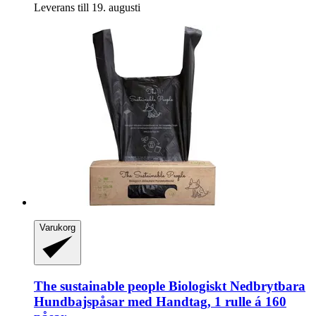
Leverans till 19. augusti
Varukorg
The sustainable people
Biologiskt Nedbrytbara
Hundbajspåsar med Handtag, 1 rulle á 160