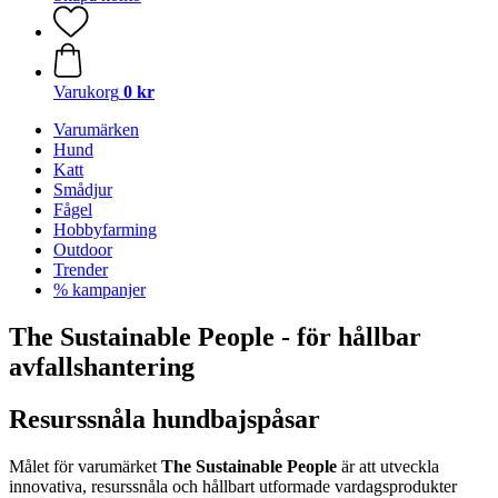
Varukorg
0 kr
Varumärken
Hund
Katt
Smådjur
Fågel
Hobbyfarming
Outdoor
Trender
% kampanjer
The Sustainable People - för hållbar
avfallshantering
Resurssnåla hundbajspåsar
Målet för varumärket
The Sustainable People
är att utveckla
innovativa, resurssnåla och hållbart utformade vardagsprodukter