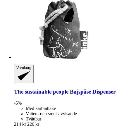
Varukorg
The sustainable people
Bajspåse Dispenser
-5%
Med karbinhake
Vatten- och smutsavvisande
Tvättbar
214 kr
226 kr