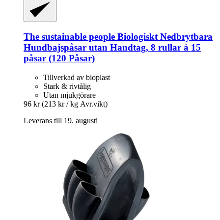
The sustainable people
Biologiskt Nedbrytbara
Hundbajspåsar utan Handtag, 8 rullar à 15
påsar (120 Påsar)
Tillverkad av bioplast
Stark & rivtålig
Utan mjukgörare
96 kr
(213 kr / kg Avr.vikt)
Leverans till 19. augusti