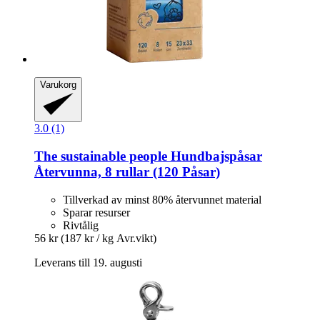
Varukorg
3.0 (1)
The sustainable people
Hundbajspåsar
Återvunna, 8 rullar (120 Påsar)
Tillverkad av minst 80% återvunnet material
Sparar resurser
Rivtålig
56 kr
(187 kr / kg Avr.vikt)
Leverans till 19. augusti