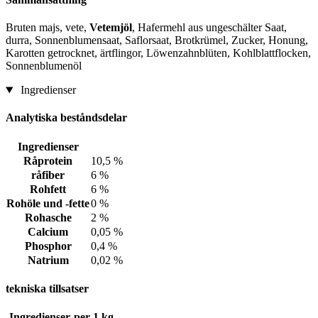
Bruten majs, vete,
Vetemjöl
, Hafermehl aus ungeschälter Saat,
durra, Sonnenblumensaat, Saflorsaat, Brotkrümel, Zucker, Honung,
Karotten getrocknet, ärtflingor, Löwenzahnblüten, Kohlblattflocken,
Sonnenblumenöl
Ingredienser
Analytiska beståndsdelar
Ingredienser
Råprotein
10,5 %
råfiber
6 %
Rohfett
6 %
Rohöle und -fette
0 %
Rohasche
2 %
Calcium
0,05 %
Phosphor
0,4 %
Natrium
0,02 %
tekniska tillsatser
Ingredienser
per 1 kg