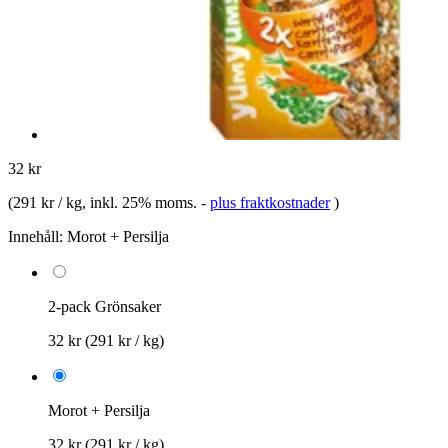
32 kr
(
291 kr / kg
, inkl. 25% moms.
-
plus fraktkostnader
)
Innehåll:
Morot + Persilja
2-pack Grönsaker
32 kr
(291 kr / kg)
Morot + Persilja
32 kr
(291 kr / kg)