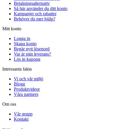
Betalningsalternativ
Så här använder du ditt konto
Kampanjer och rabatter
Behöver du mer hjälp?
Mitt konto
Logga in
Skapa konto
Begär nytt lösenord
Var är min leverans?
Lös in kupong
Intressanta fakta
Vi och vår miljö
Blogg
Produktvideor
Våra partners
Om oss
Vår grupp
Kontakt