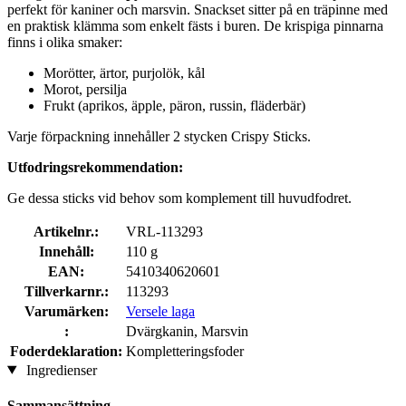
perfekt för kaniner och marsvin. Snackset sitter på en träpinne med
en praktisk klämma som enkelt fästs i buren. De krispiga pinnarna
finns i olika smaker:
Morötter, ärtor, purjolök, kål
Morot, persilja
Frukt (aprikos, äpple, päron, russin, fläderbär)
Varje förpackning innehåller 2 stycken Crispy Sticks.
Utfodringsrekommendation:
Ge dessa sticks vid behov som komplement till huvudfodret.
Artikelnr.:
VRL-113293
Innehåll:
110 g
EAN:
5410340620601
Tillverkarnr.:
113293
Varumärken:
Versele laga
:
Dvärgkanin, Marsvin
Foderdeklaration:
Kompletteringsfoder
Ingredienser
Sammansättning