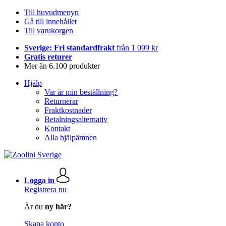
Till huvudmenyn
Gå till innehållet
Till varukorgen
Sverige: Fri standardfrakt
från 1 099 kr
Gratis returer
Mer än 6.100 produkter
Hjälp
Var är min beställning?
Returnerar
Fraktkostnader
Betalningsalternativ
Kontakt
Alla hjälpämnen
Logga in
Registrera nu
Är du
ny här?
Skapa konto