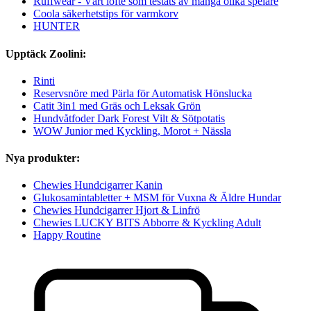
Ruffwear - Vårt löfte som testats av många olika spelare
Coola säkerhetstips för varmkorv
HUNTER
Upptäck Zoolini:
Rinti
Reservsnöre med Pärla för Automatisk Hönslucka
Catit 3in1 med Gräs och Leksak Grön
Hundvåtfoder Dark Forest Vilt & Sötpotatis
WOW Junior med Kyckling, Morot + Nässla
Nya produkter:
Chewies Hundcigarrer Kanin
Glukosamintabletter + MSM för Vuxna & Äldre Hundar
Chewies Hundcigarrer Hjort & Linfrö
Chewies LUCKY BITS Abborre & Kyckling Adult
Happy Routine