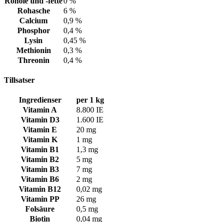
Rohöle und -fette
0 %
Rohasche
6 %
Calcium
0,9 %
Phosphor
0,4 %
Lysin
0,45 %
Methionin
0,3 %
Threonin
0,4 %
Tillsatser
Ingredienser
per 1 kg
Vitamin A
8.800 IE
Vitamin D3
1.600 IE
Vitamin E
20 mg
Vitamin K
1 mg
Vitamin B1
1,3 mg
Vitamin B2
5 mg
Vitamin B3
7 mg
Vitamin B6
2 mg
Vitamin B12
0,02 mg
Vitamin PP
26 mg
Folsäure
0,5 mg
Biotin
0,04 mg