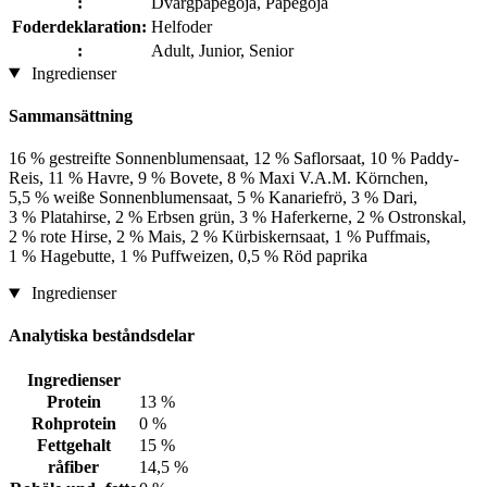
:
Dvärgpapegoja, Papegoja
Foderdeklaration:
Helfoder
:
Adult, Junior, Senior
Ingredienser
Sammansättning
16 % gestreifte Sonnenblumensaat, 12 % Saflorsaat, 10 % Paddy-
Reis, 11 % Havre, 9 % Bovete, 8 % Maxi V.A.M. Körnchen,
5,5 % weiße Sonnenblumensaat, 5 % Kanariefrö, 3 % Dari,
3 % Platahirse, 2 % Erbsen grün, 3 % Haferkerne, 2 % Ostronskal,
2 % rote Hirse, 2 % Mais, 2 % Kürbiskernsaat, 1 % Puffmais,
1 % Hagebutte, 1 % Puffweizen, 0,5 % Röd paprika
Ingredienser
Analytiska beståndsdelar
Ingredienser
Protein
13 %
Rohprotein
0 %
Fettgehalt
15 %
råfiber
14,5 %