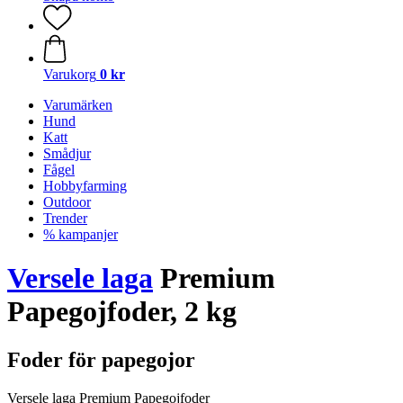
Varukorg
0 kr
Varumärken
Hund
Katt
Smådjur
Fågel
Hobbyfarming
Outdoor
Trender
% kampanjer
Versele laga
Premium
Papegojfoder, 2 kg
Foder för papegojor
Versele laga Premium Papegojfoder