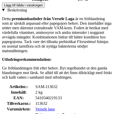
Lägg till båda i varukorgen
Beskrivning
Detta
premiumbasfoder från Versele Laga
är en fröblandning
som är särskilt anpassad efter papegojors behov. Den innehåller inga
nötter men däremot extruderade VAM-korn. Fodret är berikat med
värdefulla vitaminer, aminosyror och andra mineraler i noggrant
avvägda mängder. Kombinationen bidrar till bättre kondition hos
papegojorna. Tack vare det tillsatta prebiotikat
Florastimul
främjas
en normal tarmflora och de nyttiga bakterierna stödjer
matsmältningen.
Utfodringsrekommendation:
Ge fröblandningen fritt efter behov. Byt regelbundet ut den gamla
blandningen mot färsk. Se alltid till att det finns tillräckligt med friskt
och kallt vatten i samband med utfodringen.
Artikelnr.:
SAM-113632
Innehåll:
2 kg
EAN:
5410340219133
Tillverkarnr.:
113632
Varumärken:
Versele laga