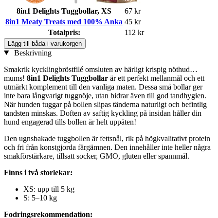
8in1 Delights Tuggbollar, XS
67 kr
8in1 Meaty Treats med 100% Anka
45 kr
Totalpris:
112 kr
Lägg till båda i varukorgen
Beskrivning
Smakrik kycklingbröstfilé omsluten av härligt krispig nöthud…
mums!
8in1 Delights Tuggbollar
är ett perfekt mellanmål och ett
utmärkt komplement till den vanliga maten. Dessa små bollar ger
inte bara långvarigt tuggnöje, utan bidrar även till god tandhygien.
När hunden tuggar på bollen slipas tänderna naturligt och befintlig
tandsten minskas. Doften av saftig kyckling på insidan håller din
hund engagerad tills bollen är helt uppäten!
Den ugnsbakade tuggbollen är fettsnål, rik på högkvalitativt protein
och fri från konstgjorda färgämnen. Den innehåller inte heller några
smakförstärkare, tillsatt socker, GMO, gluten eller spannmål.
Finns i två storlekar:
XS: upp till 5 kg
S: 5–10 kg
Fodringsrekommendation: