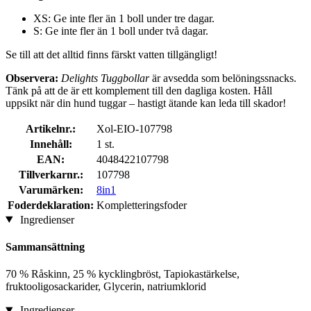
XS: Ge inte fler än 1 boll under tre dagar.
S: Ge inte fler än 1 boll under två dagar.
Se till att det alltid finns färskt vatten tillgängligt!
Observera:
Delights Tuggbollar
är avsedda som belöningssnacks.
Tänk på att de är ett komplement till den dagliga kosten. Håll
uppsikt när din hund tuggar – hastigt ätande kan leda till skador!
Artikelnr.:
Xol-EIO-107798
Innehåll:
1 st.
EAN:
4048422107798
Tillverkarnr.:
107798
Varumärken:
8in1
Foderdeklaration:
Kompletteringsfoder
Ingredienser
Sammansättning
70 % Råskinn, 25 % kycklingbröst, Tapiokastärkelse,
fruktooligosackarider, Glycerin, natriumklorid
Ingredienser