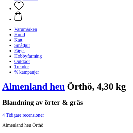
Varumärken
Hund
Katt
Smådjur
Fågel
Hobbyfarming
Outdoor
Trender
% kampanjer
Almenland heu
Örthö, 4,30 kg
Blandning av örter & gräs
4 Tidigare recensioner
Almenland heu Örthö