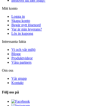
Behöver du mer hjälp?
Mitt konto
Logga in
Skapa konto
Begär nytt lösenord
Var är min leverans?
Lös in kupong
Intressanta fakta
Vi och vår miljö
Blogg
Produktvideor
Våra partners
Om oss
Vår grupp
Kontakt
Följ oss på