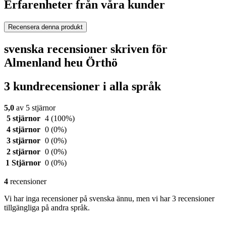
Erfarenheter från våra kunder
Recensera denna produkt
svenska recensioner skriven för
Almenland heu Örthö
3 kundrecensioner i alla språk
5,0
av 5 stjärnor
5 stjärnor
4
(100%)
4 stjärnor
0
(0%)
3 stjärnor
0
(0%)
2 stjärnor
0
(0%)
1 Stjärnor
0
(0%)
4
recensioner
Vi har inga recensioner på svenska ännu, men vi har 3 recensioner
tillgängliga på andra språk.