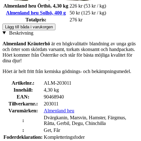
Almenland heu Örthö, 4,30 kg
226 kr
(53 kr / kg)
Almenland heu Solhö, 400 g
50 kr
(125 kr / kg)
Totalpris:
276 kr
Lägg till båda i varukorgen
Beskrivning
Almenland Kräuterhö
är en högkvalitativ blandning av unga gräs
och örter som skördats varsamt, torkats skonsamt och handpackats.
Höet kommer från Österrike och står för bästa möjliga kvalitet för
dina djur!
Höet är helt fritt från kemiska gödnings- och bekämpningsmedel.
Artikelnr.:
ALM-203011
Innehåll:
4,30 kg
EAN:
90468940
Tillverkarnr.:
203011
Varumärken:
Almenland heu
Dvärgkanin, Marsvin, Hamster, Färgmus,
:
Råtta, Gerbil, Degu, Chinchilla
:
Get, Får
Foderdeklaration:
Kompletteringsfoder