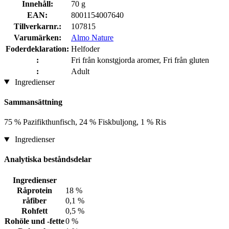
Innehåll:
70 g
EAN:
8001154007640
Tillverkarnr.:
107815
Varumärken:
Almo Nature
Foderdeklaration:
Helfoder
:
Fri från konstgjorda aromer, Fri från gluten
:
Adult
Ingredienser
Sammansättning
75 % Pazifikthunfisch, 24 % Fiskbuljong, 1 % Ris
Ingredienser
Analytiska beståndsdelar
Ingredienser
Råprotein
18 %
råfiber
0,1 %
Rohfett
0,5 %
Rohöle und -fette
0 %