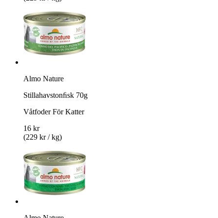
Almo Nature
Stillahavstonﬁsk 70g
Våtfoder För Katter
16 kr
(229 kr / kg)
Almo Nature