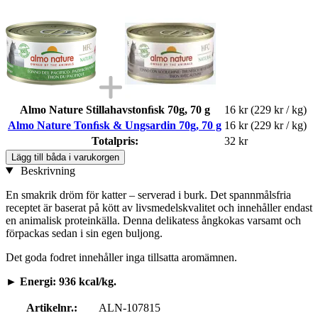
Almo Nature Stillahavstonﬁsk 70g, 70 g
16 kr
(229 kr / kg)
Almo Nature Tonﬁsk & Ungsardin 70g, 70 g
16 kr
(229 kr / kg)
Totalpris:
32 kr
Lägg till båda i varukorgen
Beskrivning
En smakrik dröm för katter – serverad i burk. Det spannmålsfria
receptet är baserat på kött av livsmedelskvalitet och innehåller endast
en animalisk proteinkälla. Denna delikatess ångkokas varsamt och
förpackas sedan i sin egen buljong.
Det goda fodret innehåller inga tillsatta aromämnen.
► Energi: 936 kcal/kg.
Artikelnr.:
ALN-107815