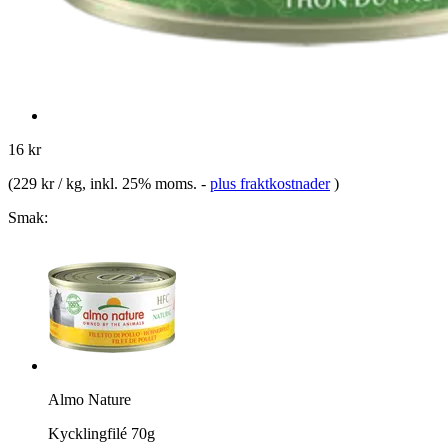
16 kr
(
229 kr / kg
, inkl. 25% moms.
-
plus fraktkostnader
)
Smak:
Almo Nature
Kycklingfilé 70g