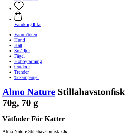
Varukorg
0 kr
Varumärken
Hund
Katt
Smådjur
Fågel
Hobbyfarming
Outdoor
Trender
% kampanjer
Almo Nature
Stillahavstonﬁsk
70g, 70 g
Våtfoder För Katter
Almo Nature Stillahavstonﬁsk 70g