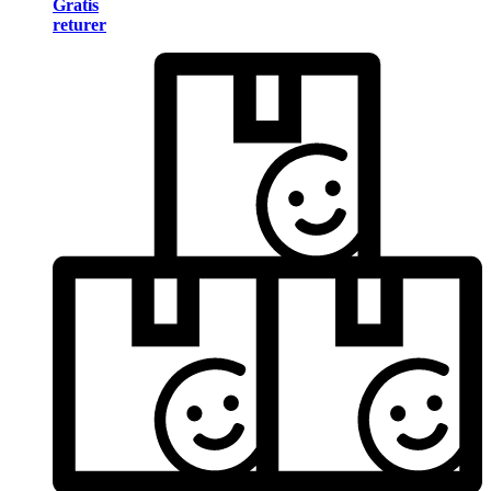
Gratis
returer