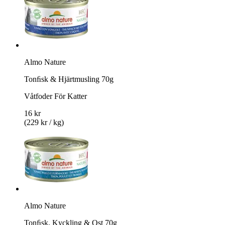
Almo Nature
Tonﬁsk & Hjärtmusling 70g
Våtfoder För Katter
16 kr
(229 kr / kg)
Almo Nature
Tonﬁsk, Kyckling & Ost 70g