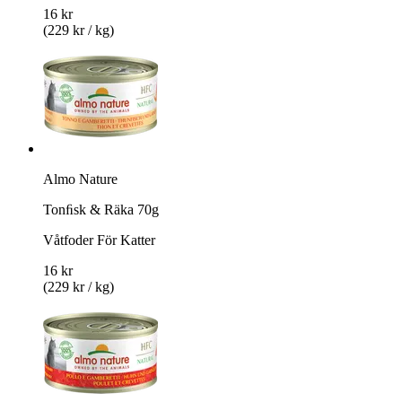
16 kr
(229 kr / kg)
Almo Nature
Tonﬁsk & Räka 70g
Våtfoder För Katter
16 kr
(229 kr / kg)