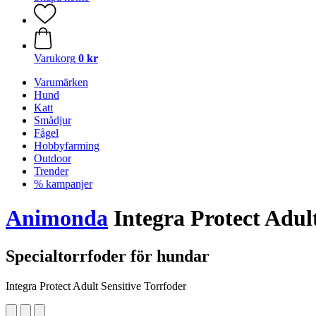
Varukorg
0 kr
Varumärken
Hund
Katt
Smådjur
Fågel
Hobbyfarming
Outdoor
Trender
% kampanjer
Animonda
Integra Protect Adult
Specialtorrfoder för hundar
Integra Protect Adult Sensitive Torrfoder