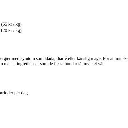
(55 kr / kg)
(120 kr / kg)
allergier med symtom som klåda, diarré eller känslig mage. För att minsk
m majs – ingredienser som de flesta hundar tål mycket väl.
rrfoder per dag.