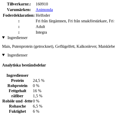
Tillverkarnr.:
160910
Varumärken:
Animonda
Foderdeklaration:
Helfoder
:
Fri från färgämnen, Fri från smakförstärkare, Fri 
:
Adult
:
Integra
Ingredienser
Mais, Putenprotein (getrocknet), Geflügelfett, Kalkonlever, Maiskleb
Ingredienser
Analytiska beståndsdelar
Ingredienser
Protein
24,5 %
Rohprotein
0 %
Fettgehalt
16 %
råfiber
1,5 %
Rohöle und -fette
0 %
Rohasche
6,5 %
Fuktighet
6 %