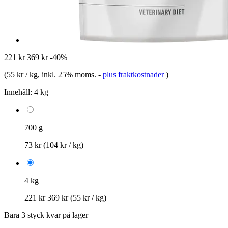
221 kr
369 kr
-40%
(
55 kr / kg
, inkl. 25% moms.
-
plus fraktkostnader
)
Innehåll:
4 kg
700 g
73 kr
(104 kr / kg)
4 kg
221 kr
369 kr
(55 kr / kg)
Bara 3 styck kvar på lager