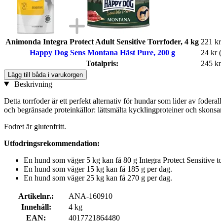
Animonda Integra Protect Adult Sensitive Torrfoder, 4 kg
221 kr
Happy Dog Sens Montana Häst Pure, 200 g
24 kr
Totalpris:
245 kr
Lägg till båda i varukorgen
Beskrivning
Detta torrfoder är ett perfekt alternativ för hundar som lider av foder
och begränsade proteinkällor: lättsmälta kycklingproteiner och skonsa
Fodret är glutenfritt.
Utfodringsrekommendation:
En hund som väger 5 kg kan få 80 g Integra Protect Sensitive to
En hund som väger 15 kg kan få 185 g per dag.
En hund som väger 25 kg kan få 270 g per dag.
Artikelnr.:
ANA-160910
Innehåll:
4 kg
EAN:
4017721864480