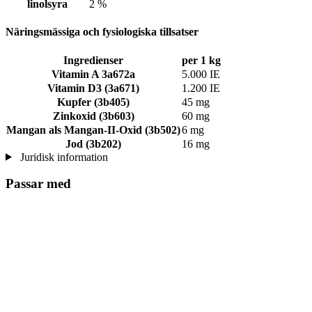
linolsyra
2 %
Näringsmässiga och fysiologiska tillsatser
Ingredienser
per 1 kg
Vitamin A 3a672a
5.000 IE
Vitamin D3 (3a671)
1.200 IE
Kupfer (3b405)
45 mg
Zinkoxid (3b603)
60 mg
Mangan als Mangan-II-Oxid (3b502)
6 mg
Jod (3b202)
16 mg
Juridisk information
Passar med