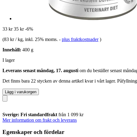
33 kr
35 kr
-6%
(
83 kr / kg
, inkl. 25% moms.
-
plus fraktkostnader
)
Innehåll:
400 g
I lager
Leverans senast måndag, 17. augusti
om du beställer senast
måndag
Det finns bara 22 stycken av denna artikel kvar i vårt lager. Påfyllnin
Lägg i varukorgen
Sverige: Fri standardfrakt
från 1 099 kr
Mer information om frakt och leverans
Egenskaper och fördelar