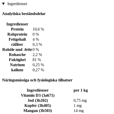
Ingredienser
Analytiska beståndsdelar
Ingredienser
Protein
10,6 %
Rohprotein
0 %
Fettgehalt
4 %
råfiber
0,3 %
Rohöle und -fette
0 %
Rohasche
2,2 %
Fuktighet
81 %
Natrium
0,25 %
kalium
0,27 %
Näringsmässiga och fysiologiska tillsatser
Ingredienser
per 1 kg
Vitamin D3 (3a671)
Jod (3b202)
0,75 mg
Kupfer (3b405)
1 mg
Mangan (3b503)
14 mg