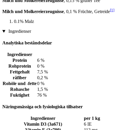
Milch und Molkereierzeugnisse
, 0,15 % grüner Tee
[1]
Milch und Molkereierzeugnisse
, 0,1 % Früchte, Getreide
0.1% Malz
Ingredienser
Analytiska beståndsdelar
Ingredienser
Protein
6 %
Rohprotein
0 %
Fettgehalt
7,5 %
råfiber
0,2 %
Rohöle und -fette
0 %
Rohasche
1,5 %
Fuktighet
76 %
Näringsmässiga och fysiologiska tillsatser
Ingredienser
per 1 kg
Vitamin D3 (3a671)
6 IE
Vitamin E (3a700)
112 mg