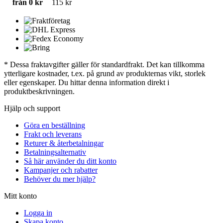
från 0 kr
115 kr
* Dessa fraktavgifter gäller för standardfrakt. Det kan tillkomma
ytterligare kostnader, t.ex. på grund av produkternas vikt, storlek
eller egenskaper. Du hittar denna information direkt i
produktbeskrivningen.
Hjälp och support
Göra en beställning
Frakt och leverans
Returer & återbetalningar
Betalningsalternativ
Så här använder du ditt konto
Kampanjer och rabatter
Behöver du mer hjälp?
Mitt konto
Logga in
Skapa konto