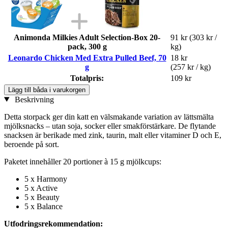
Animonda Milkies Adult Selection-Box 20-
91 kr
(303 kr /
pack, 300 g
kg)
Leonardo Chicken Med Extra Pulled Beef, 70
18 kr
g
(257 kr / kg)
Totalpris:
109 kr
Lägg till båda i varukorgen
Beskrivning
Detta storpack ger din katt en välsmakande variation av lättsmälta
mjölksnacks – utan soja, socker eller smakförstärkare. De flytande
snacksen är berikade med zink, taurin, malt eller vitaminer D och E,
beroende på sort.
Paketet innehåller 20 portioner à 15 g mjölkcups:
5 x Harmony
5 x Active
5 x Beauty
5 x Balance
Utfodringsrekommendation: