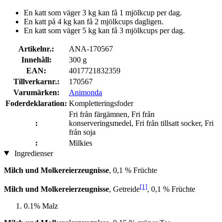
En katt som väger 3 kg kan få 1 mjölkcup per dag.
En katt på 4 kg kan få 2 mjölkcups dagligen.
En katt som väger 5 kg kan få 3 mjölkcups per dag.
Artikelnr.:
ANA-170567
Innehåll:
300 g
EAN:
4017721832359
Tillverkarnr.:
170567
Varumärken:
Animonda
Foderdeklaration:
Kompletteringsfoder
Fri från färgämnen, Fri från
:
konserveringsmedel, Fri från tillsatt socker, Fri
från soja
:
Milkies
Ingredienser
Milch und Molkereierzeugnisse
, 0,1 % Früchte
[1]
Milch und Molkereierzeugnisse
, Getreide
, 0,1 % Früchte
0.1% Malz