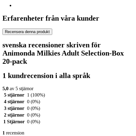
Erfarenheter från våra kunder
Recensera denna produkt
svenska recensioner skriven för
Animonda Milkies Adult Selection-Box
20-pack
1 kundrecension i alla språk
5,0
av 5 stjärnor
5 stjärnor
1
(100%)
4 stjärnor
0
(0%)
3 stjärnor
0
(0%)
2 stjärnor
0
(0%)
1 Stjärnor
0
(0%)
1
recension