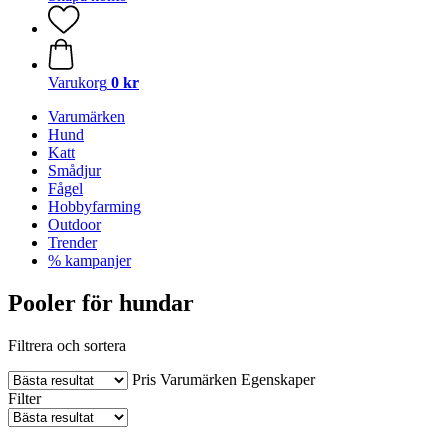
Varukorg
0 kr
Varumärken
Hund
Katt
Smådjur
Fågel
Hobbyfarming
Outdoor
Trender
% kampanjer
Pooler för hundar
Filtrera och sortera
Pris
Varumärken
Egenskaper
Filter