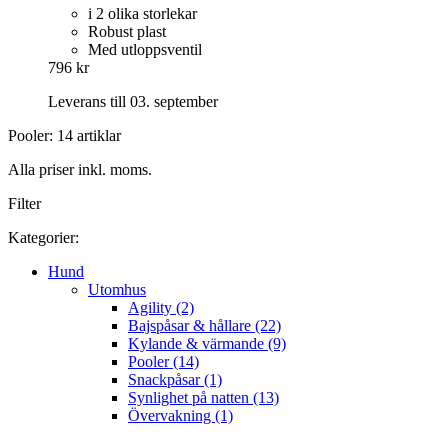
i 2 olika storlekar
Robust plast
Med utloppsventil
796 kr
Leverans till 03. september
Pooler: 14 artiklar
Alla priser inkl. moms.
Filter
Kategorier:
Hund
Utomhus
Agility (2)
Bajspåsar & hållare (22)
Kylande & värmande (9)
Pooler (14)
Snackpåsar (1)
Synlighet på natten (13)
Övervakning (1)