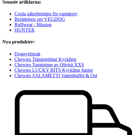
Senaste artiklarna:
Coola säkerhetstips för varmkorv
Berättelsen om VEGDOG
Ruffwear - Mission
HUNTER
Nya produkter:
Doggyebreak
Chewies Träningsbitar Kyckling
Chewies Tuggpinne av Olivträ XXS
Chewies LUCKY BITS Kyckling Junior
Chewies SALAMETTI Vattenbuffel & Ost