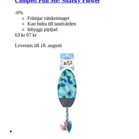
Coolpets
Pull Me! Sharky Flower
-6%
Främjar vätskeintaget
Kan bidra till tandvården
Inbyggt pipljud
63 kr
67 kr
Leverans till 18. augusti