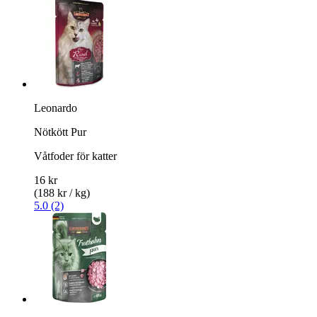
Leonardo
Nötkött Pur
Våtfoder för katter
16 kr
(188 kr / kg)
5.0 (2)