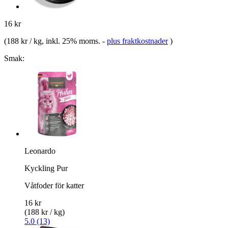
16 kr
(
188 kr / kg
, inkl. 25% moms.
-
plus fraktkostnader
)
Smak:
Leonardo
Kyckling Pur
Våtfoder för katter
16 kr
(188 kr / kg)
5.0 (13)