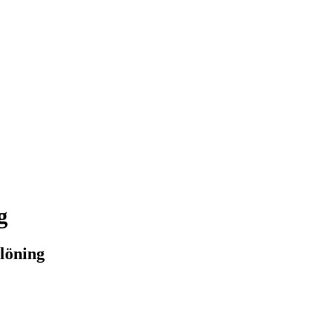
g
löning