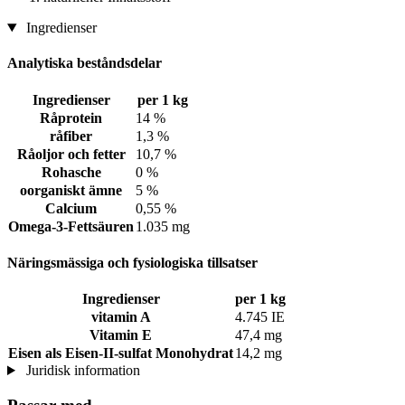
Ingredienser
Analytiska beståndsdelar
Ingredienser
per 1 kg
Råprotein
14 %
råfiber
1,3 %
Råoljor och fetter
10,7 %
Rohasche
0 %
oorganiskt ämne
5 %
Calcium
0,55 %
Omega-3-Fettsäuren
1.035 mg
Näringsmässiga och fysiologiska tillsatser
Ingredienser
per 1 kg
vitamin A
4.745 IE
Vitamin E
47,4 mg
Eisen als Eisen-II-sulfat Monohydrat
14,2 mg
Juridisk information