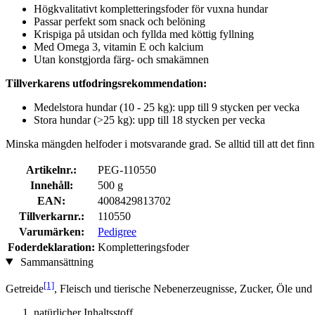
Högkvalitativt kompletteringsfoder för vuxna hundar
Passar perfekt som snack och belöning
Krispiga på utsidan och fyllda med köttig fyllning
Med Omega 3, vitamin E och kalcium
Utan konstgjorda färg- och smakämnen
Tillverkarens utfodringsrekommendation:
Medelstora hundar (10 - 25 kg): upp till 9 stycken per vecka
Stora hundar (>25 kg): upp till 18 stycken per vecka
Minska mängden helfoder i motsvarande grad. Se alltid till att det finn
Artikelnr.:
PEG-110550
Innehåll:
500 g
EAN:
4008429813702
Tillverkarnr.:
110550
Varumärken:
Pedigree
Foderdeklaration:
Kompletteringsfoder
Sammansättning
[1]
Getreide
, Fleisch und tierische Nebenerzeugnisse, Zucker, Öle und 
natürlicher Inhaltsstoff