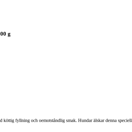
500 g
köttig fyllning och oemotståndlig smak. Hundar älskar denna speciella 