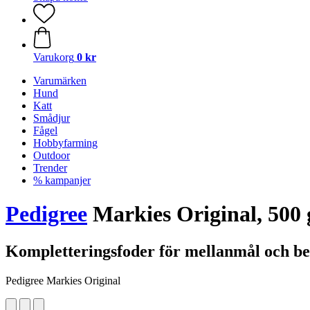
Varukorg
0 kr
Varumärken
Hund
Katt
Smådjur
Fågel
Hobbyfarming
Outdoor
Trender
% kampanjer
Pedigree
Markies Original, 500 
Kompletteringsfoder för mellanmål och be
Pedigree Markies Original