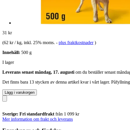
31 kr
(
62 kr / kg
, inkl. 25% moms.
-
plus fraktkostnader
)
Innehåll:
500 g
I lager
Leverans senast måndag, 17. augusti
om du beställer senast
måndag
Det finns bara 13 stycken av denna artikel kvar i vårt lager. Påfyllnin
Lägg i varukorgen
Sverige: Fri standardfrakt
från 1 099 kr
Mer information om frakt och leverans