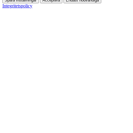
Spara inställningar
Acceptera
Endast nödvändiga
Integritetspolicy