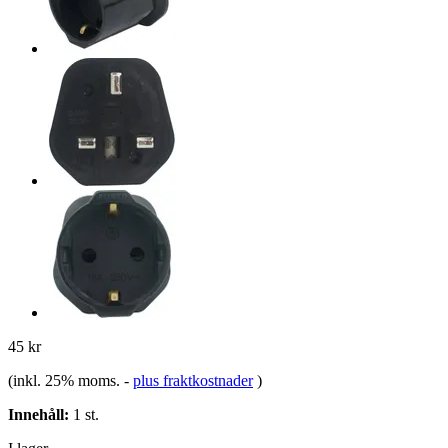
45 kr
(inkl. 25% moms.
-
plus fraktkostnader
)
Innehåll:
1 st.