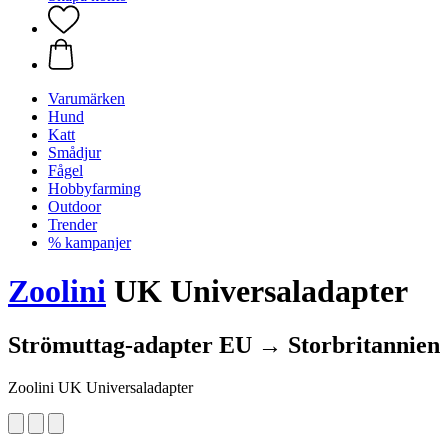
Varumärken
Hund
Katt
Smådjur
Fågel
Hobbyfarming
Outdoor
Trender
% kampanjer
Zoolini
UK Universaladapter
Strömuttag-adapter EU → Storbritannien
Zoolini UK Universaladapter