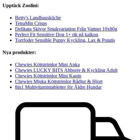
Upptäck Zoolini:
Betty's Landhausküche
TetraMin Crisps
Delikata Skivor Smakvariation Från Vattnet 10x80g
Perfect Fit Sensitive Dog 1+ rik på kalkon
Torrfoder Sensible Puppy Kyckling, Lax & Potatis
Nya produkter:
Chewies Köttstrimlor Mini Anka
Chewies LUCKY BITS Abborre & Kyckling Adult
Chewies Köttstrimlor Mini Kanin
Chewies Mjuka Köttstrimlor Rådjur & Hjort
8in1 Multivitamintabletter för Äldre Hundar