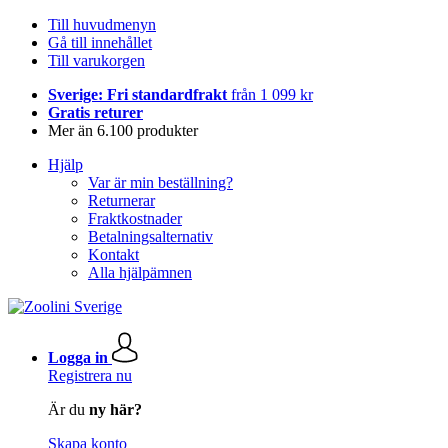
Till huvudmenyn
Gå till innehållet
Till varukorgen
Sverige: Fri standardfrakt
från 1 099 kr
Gratis returer
Mer än 6.100 produkter
Hjälp
Var är min beställning?
Returnerar
Fraktkostnader
Betalningsalternativ
Kontakt
Alla hjälpämnen
Logga in
Registrera nu
Är du
ny här?
Skapa konto