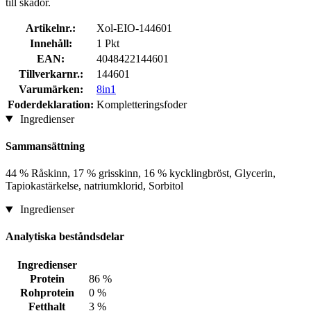
till skador.
Artikelnr.:
Xol-EIO-144601
Innehåll:
1 Pkt
EAN:
4048422144601
Tillverkarnr.:
144601
Varumärken:
8in1
Foderdeklaration:
Kompletteringsfoder
Ingredienser
Sammansättning
44 % Råskinn, 17 % grisskinn, 16 % kycklingbröst, Glycerin,
Tapiokastärkelse, natriumklorid, Sorbitol
Ingredienser
Analytiska beståndsdelar
Ingredienser
Protein
86 %
Rohprotein
0 %
Fetthalt
3 %