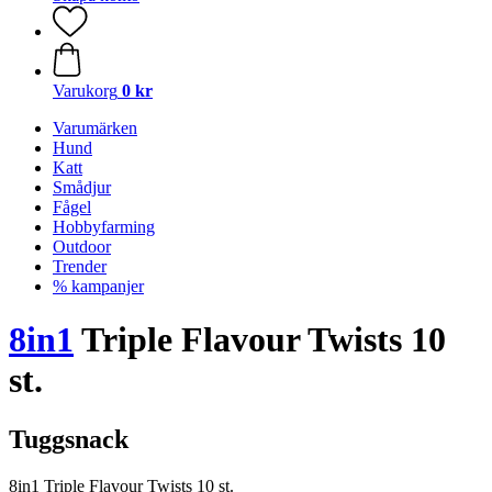
Varukorg
0 kr
Varumärken
Hund
Katt
Smådjur
Fågel
Hobbyfarming
Outdoor
Trender
% kampanjer
8in1
Triple Flavour Twists 10
st.
Tuggsnack
8in1 Triple Flavour Twists 10 st.