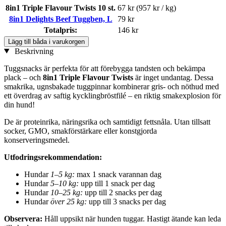
8in1 Triple Flavour Twists 10 st.
67 kr
(957 kr / kg)
8in1 Delights Beef Tuggben, L
79 kr
Totalpris:
146 kr
Lägg till båda i varukorgen
Beskrivning
Tuggsnacks är perfekta för att förebygga tandsten och bekämpa
plack – och
8in1 Triple Flavour Twists
är inget undantag. Dessa
smakrika, ugnsbakade tuggpinnar kombinerar gris- och nöthud med
ett överdrag av saftig kycklingbröstfilé – en riktig smakexplosion för
din hund!
De är proteinrika, näringsrika och samtidigt fettsnåla. Utan tillsatt
socker, GMO, smakförstärkare eller konstgjorda
konserveringsmedel.
Utfodringsrekommendation:
Hundar
1–5 kg:
max 1 snack varannan dag
Hundar
5–10 kg:
upp till 1 snack per dag
Hundar
10–25 kg:
upp till 2 snacks per dag
Hundar
över 25 kg:
upp till 3 snacks per dag
Observera:
Håll uppsikt när hunden tuggar. Hastigt ätande kan leda