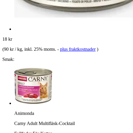
18 kr
(
90 kr / kg
, inkl. 25% moms.
-
plus fraktkostnader
)
Smak:
Animonda
Carny Adult Multifläsk-Cocktail