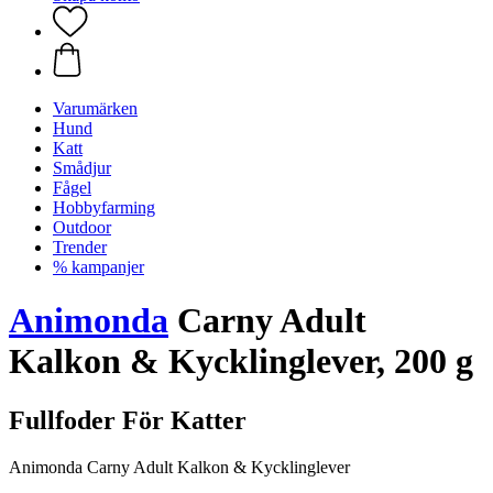
Varumärken
Hund
Katt
Smådjur
Fågel
Hobbyfarming
Outdoor
Trender
% kampanjer
Animonda
Carny Adult
Kalkon & Kycklinglever, 200 g
Fullfoder För Katter
Animonda Carny Adult Kalkon & Kycklinglever