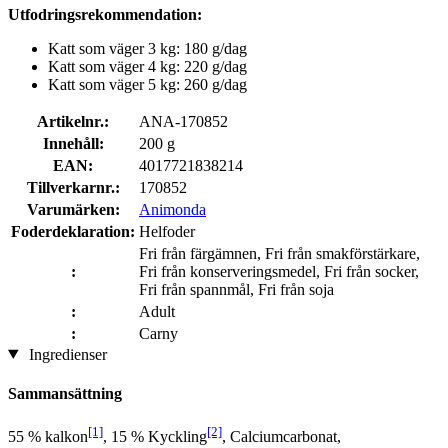
Utfodringsrekommendation:
Katt som väger 3 kg: 180 g/dag
Katt som väger 4 kg: 220 g/dag
Katt som väger 5 kg: 260 g/dag
Artikelnr.:
ANA-170852
Innehåll:
200 g
EAN:
4017721838214
Tillverkarnr.:
170852
Varumärken:
Animonda
Foderdeklaration:
Helfoder
Fri från färgämnen, Fri från smakförstärkare,
:
Fri från konserveringsmedel, Fri från socker,
Fri från spannmål, Fri från soja
:
Adult
:
Carny
Ingredienser
Sammansättning
[1]
[2]
55 % kalkon
, 15 % Kyckling
, Calciumcarbonat,