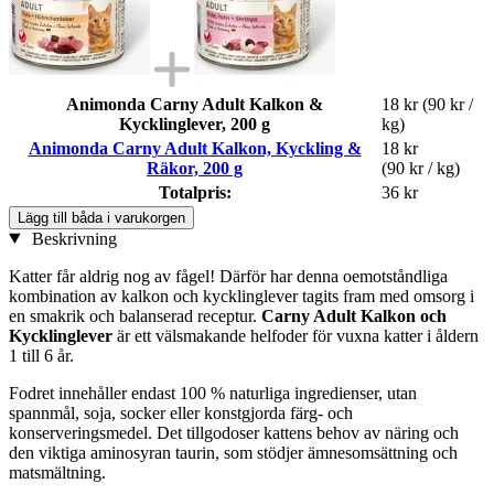
Animonda Carny Adult Kalkon &
18 kr
(90 kr /
Kycklinglever, 200 g
kg)
Animonda Carny Adult Kalkon, Kyckling &
18 kr
Räkor, 200 g
(90 kr / kg)
Totalpris:
36 kr
Lägg till båda i varukorgen
Beskrivning
Katter får aldrig nog av fågel! Därför har denna oemotståndliga
kombination av kalkon och kycklinglever tagits fram med omsorg i
en smakrik och balanserad receptur.
Carny Adult Kalkon och
Kycklinglever
är ett välsmakande helfoder för vuxna katter i åldern
1 till 6 år.
Fodret innehåller endast 100 % naturliga ingredienser, utan
spannmål, soja, socker eller konstgjorda färg- och
konserveringsmedel. Det tillgodoser kattens behov av näring och
den viktiga aminosyran taurin, som stödjer ämnesomsättning och
matsmältning.