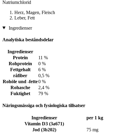
Natriumchlorid
Herz, Magen, Fleisch
Leber, Fett
Ingredienser
Analytiska beståndsdelar
Ingredienser
Protein
11 %
Rohprotein
0 %
Fettgehalt
6 %
råfiber
0,5 %
Rohöle und -fette
0 %
Rohasche
2,4 %
Fuktighet
79 %
Näringsmässiga och fysiologiska tillsatser
Ingredienser
per 1 kg
Vitamin D3 (3a671)
Jod (3b202)
75 mg