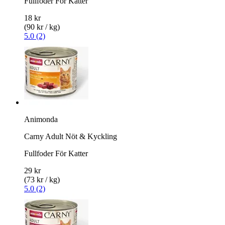
Fullfoder För Katter
18 kr
(90 kr / kg)
5.0 (2)
Animonda
Carny Adult Nöt & Kyckling
Fullfoder För Katter
29 kr
(73 kr / kg)
5.0 (2)