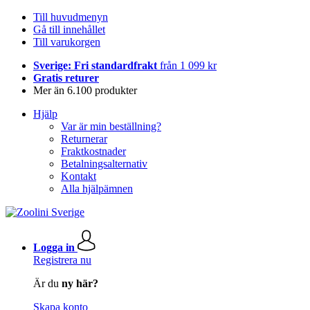
Till huvudmenyn
Gå till innehållet
Till varukorgen
Sverige: Fri standardfrakt
från 1 099 kr
Gratis returer
Mer än 6.100 produkter
Hjälp
Var är min beställning?
Returnerar
Fraktkostnader
Betalningsalternativ
Kontakt
Alla hjälpämnen
Logga in
Registrera nu
Är du
ny här?
Skapa konto