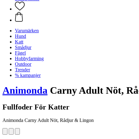
Varumärken
Hund
Katt
Smådjur
Fågel
Hobbyfarming
Outdoor
Trender
% kampanjer
Animonda
Carny Adult Nöt, Rå
Fullfoder För Katter
Animonda Carny Adult Nöt, Rådjur & Lingon