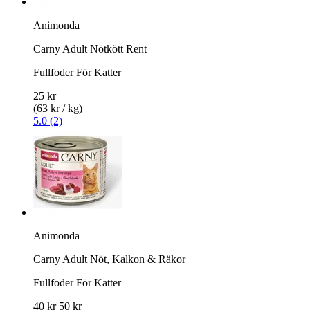
Animonda
Carny Adult Nötkött Rent
Fullfoder För Katter
25 kr
(63 kr / kg)
5.0 (2)
Animonda
Carny Adult Nöt, Kalkon & Räkor
Fullfoder För Katter
40 kr
50 kr