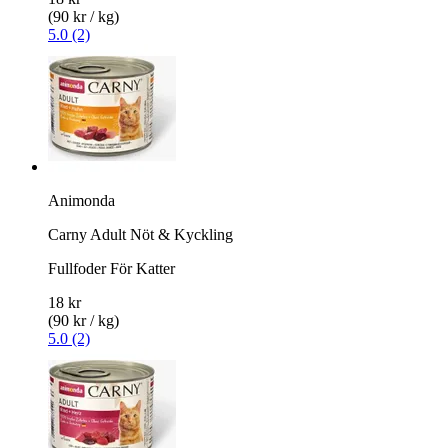
(90 kr / kg)
5.0 (2)
Animonda
Carny Adult Nöt & Kyckling
Fullfoder För Katter
18 kr
(90 kr / kg)
5.0 (2)