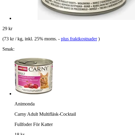
29 kr
(
73 kr / kg
, inkl. 25% moms.
-
plus fraktkostnader
)
Smak:
Animonda
Carny Adult Multifläsk-Cocktail
Fullfoder För Katter
18 kr