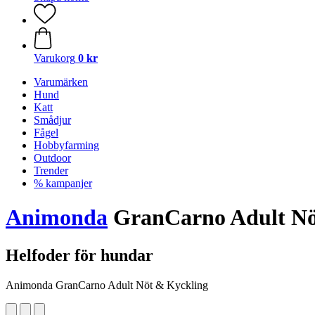
Varukorg
0 kr
Varumärken
Hund
Katt
Smådjur
Fågel
Hobbyfarming
Outdoor
Trender
% kampanjer
Animonda
GranCarno Adult Nöt
Helfoder för hundar
Animonda GranCarno Adult Nöt & Kyckling