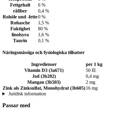
Fettgehalt
6 %
råfiber
0,4 %
Rohöle und -fette
0 %
Rohasche
1,5 %
Fuktighet
80 %
linolsyra
1,6 %
Taurin
0,1 %
Näringsmässiga och fysiologiska tillsatser
Ingredienser
per 1 kg
Vitamin D3 (3a671)
50 IE
Jod (3b202)
0,4 mg
Mangan (3b503)
2 mg
Zink als Zinksulfat, Monohydrat (3b605)
16 mg
Juridisk information
Passar med