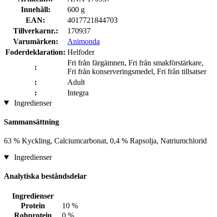
Innehåll:
600 g
EAN:
4017721844703
Tillverkarnr.:
170937
Varumärken:
Animonda
Foderdeklaration:
Helfoder
Fri från färgämnen, Fri från smakförstärkare,
:
Fri från konserveringsmedel, Fri från tillsatser
:
Adult
:
Integra
Ingredienser
Sammansättning
63 % Kyckling, Calciumcarbonat, 0,4 % Rapsolja, Natriumchlorid
Ingredienser
Analytiska beståndsdelar
Ingredienser
Protein
10 %
Rohprotein
0 %