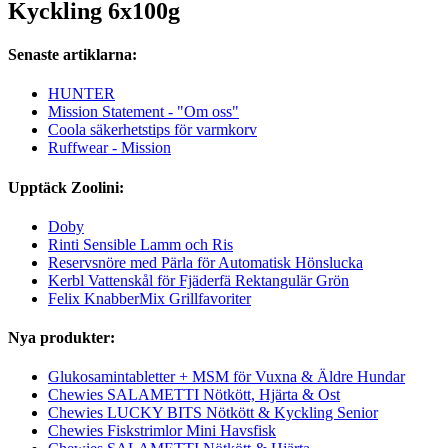
Kyckling 6x100g
Senaste artiklarna:
HUNTER
Mission Statement - "Om oss"
Coola säkerhetstips för varmkorv
Ruffwear - Mission
Upptäck Zoolini:
Doby
Rinti Sensible Lamm och Ris
Reservsnöre med Pärla för Automatisk Hönslucka
Kerbl Vattenskål för Fjäderfä Rektangulär Grön
Felix KnabberMix Grillfavoriter
Nya produkter:
Glukosamintabletter + MSM för Vuxna & Äldre Hundar
Chewies SALAMETTI Nötkött, Hjärta & Ost
Chewies LUCKY BITS Nötkött & Kyckling Senior
Chewies Fiskstrimlor Mini Havsfisk