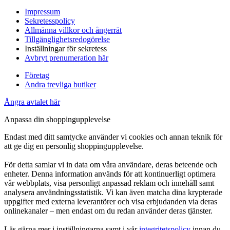
Impressum
Sekretesspolicy
Allmänna villkor och ångerrät
Tillgänglighetsredogörelse
Inställningar för sekretess
Avbryt prenumeration här
Företag
Andra trevliga butiker
Ångra avtalet här
Anpassa din shoppingupplevelse
Endast med ditt samtycke använder vi cookies och annan teknik för
att ge dig en personlig shoppingupplevelse.
För detta samlar vi in data om våra användare, deras beteende och
enheter. Denna information används för att kontinuerligt optimera
vår webbplats, visa personligt anpassad reklam och innehåll samt
analysera användningsstatistik. Vi kan även matcha dina krypterade
uppgifter med externa leverantörer och visa erbjudanden via deras
onlinekanaler – men endast om du redan använder deras tjänster.
Läs gärna mer i inställningarna samt i vår
integritetspolicy
innan du