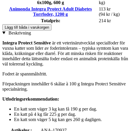
6x100g, 600 g
kg)
Animonda Integra Protect Adult Diabetes
113 kr
Torrfoder, 1200 g
(94 kr / kg)
Totalpris:
214 kr
Lägg till båda i varukorgen
Beskrivning
Integra Protect Sensitive
är ett veterinärutvecklat specialfoder för
vuxna katter som lider av foderintolerans – typiska symtom kan vara
klåda, kräkningar eller diarré. För att minska risken för reaktioner
innehåller detta lättsmälta foder endast en animalisk proteinkälla från
väl tolererad kyckling.
Fodret är spannmålsfritt.
Förpackningen innehåller 6 skålar à 100 g Integra Protect Sensitive
specialnäring.
Utfodringsrekommendation:
En katt som väger 3 kg kan få 190 g per dag.
En katt på 4 kg får 225 g per dag.
En katt som väger 5 kg kan ges 260 g dagligen.
Artikelnr.:
ANA-170937