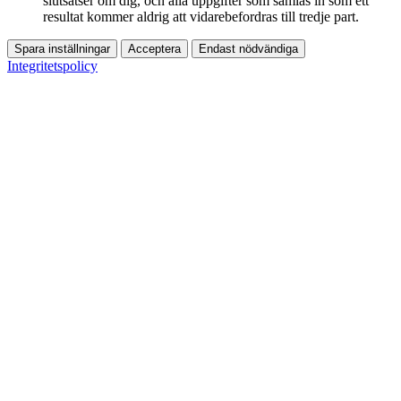
slutsatser om dig, och alla uppgifter som samlas in som ett
resultat kommer aldrig att vidarebefordras till tredje part.
Spara inställningar
Acceptera
Endast nödvändiga
Integritetspolicy