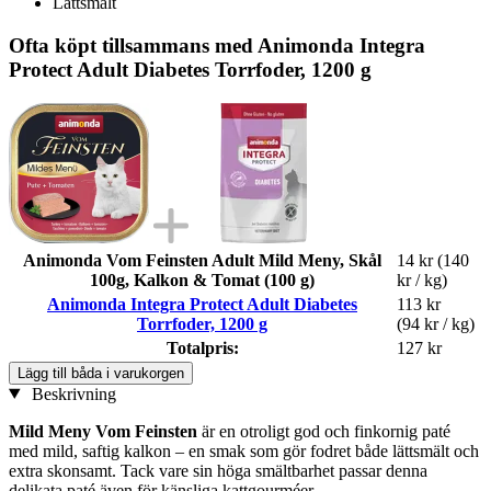
Lättsmält
Ofta köpt tillsammans med Animonda Integra
Protect Adult Diabetes Torrfoder, 1200 g
Animonda Vom Feinsten Adult Mild Meny, Skål
14 kr
(140
100g, Kalkon & Tomat (100 g)
kr / kg)
Animonda Integra Protect Adult Diabetes
113 kr
Torrfoder, 1200 g
(94 kr / kg)
Totalpris:
127 kr
Lägg till båda i varukorgen
Beskrivning
Mild Meny Vom Feinsten
är en otroligt god och finkornig paté
med mild, saftig kalkon – en smak som gör fodret både lättsmält och
extra skonsamt. Tack vare sin höga smältbarhet passar denna
delikata paté även för känsliga kattgourméer.