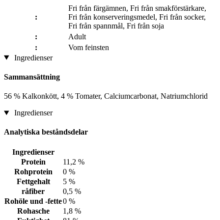
Fri från färgämnen, Fri från smakförstärkare,
:
Fri från konserveringsmedel, Fri från socker,
Fri från spannmål, Fri från soja
:
Adult
:
Vom feinsten
Ingredienser
Sammansättning
56 % Kalkonkött, 4 % Tomater, Calciumcarbonat, Natriumchlorid
Ingredienser
Analytiska beståndsdelar
Ingredienser
Protein
11,2 %
Rohprotein
0 %
Fettgehalt
5 %
råfiber
0,5 %
Rohöle und -fette
0 %
Rohasche
1,8 %