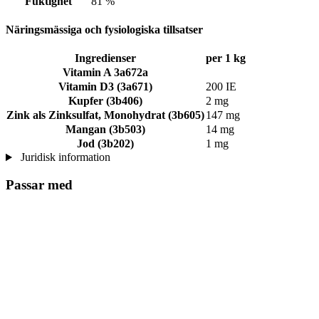
Fuktighet
81 %
Näringsmässiga och fysiologiska tillsatser
Ingredienser
per 1 kg
Vitamin A 3a672a
Vitamin D3 (3a671)
200 IE
Kupfer (3b406)
2 mg
Zink als Zinksulfat, Monohydrat (3b605)
147 mg
Mangan (3b503)
14 mg
Jod (3b202)
1 mg
Juridisk information
Passar med