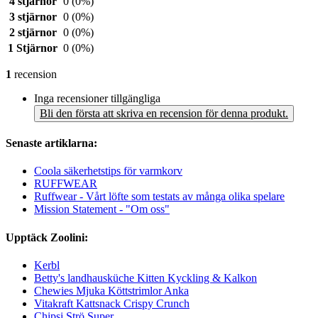
4 stjärnor
0
(0%)
3 stjärnor
0
(0%)
2 stjärnor
0
(0%)
1 Stjärnor
0
(0%)
1
recension
Inga recensioner tillgängliga
Bli den första att skriva en recension för denna produkt.
Senaste artiklarna:
Coola säkerhetstips för varmkorv
RUFFWEAR
Ruffwear - Vårt löfte som testats av många olika spelare
Mission Statement - "Om oss"
Upptäck Zoolini:
Kerbl
Betty's landhausküche Kitten Kyckling & Kalkon
Chewies Mjuka Köttstrimlor Anka
Vitakraft Kattsnack Crispy Crunch
Chipsi Strö Super