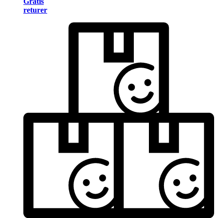
Gratis
returer