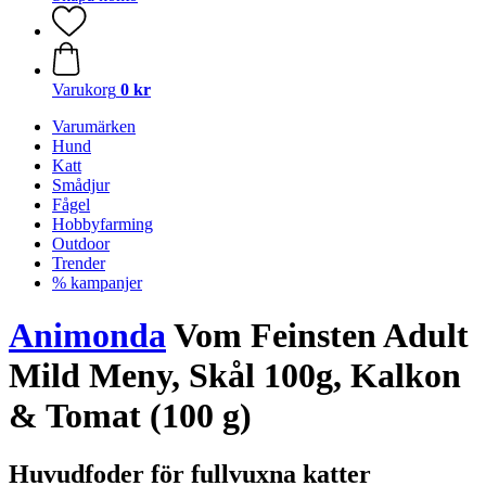
Varukorg
0 kr
Varumärken
Hund
Katt
Smådjur
Fågel
Hobbyfarming
Outdoor
Trender
% kampanjer
Animonda
Vom Feinsten Adult
Mild Meny, Skål 100g, Kalkon
& Tomat (100 g)
Huvudfoder för fullvuxna katter