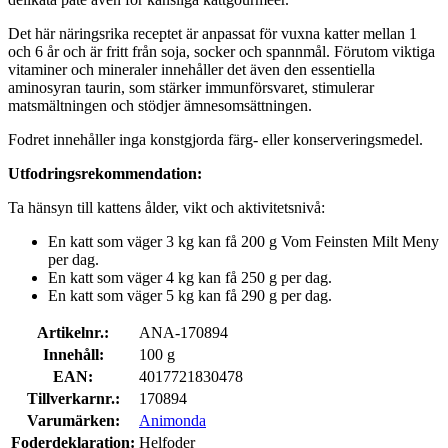
Det här näringsrika receptet är anpassat för vuxna katter mellan 1
och 6 år och är fritt från soja, socker och spannmål. Förutom viktiga
vitaminer och mineraler innehåller det även den essentiella
aminosyran taurin, som stärker immunförsvaret, stimulerar
matsmältningen och stödjer ämnesomsättningen.
Fodret innehåller inga konstgjorda färg- eller konserveringsmedel.
Utfodringsrekommendation:
Ta hänsyn till kattens ålder, vikt och aktivitetsnivå:
En katt som väger 3 kg kan få 200 g Vom Feinsten Milt Meny
per dag.
En katt som väger 4 kg kan få 250 g per dag.
En katt som väger 5 kg kan få 290 g per dag.
Artikelnr.:
ANA-170894
Innehåll:
100 g
EAN:
4017721830478
Tillverkarnr.:
170894
Varumärken:
Animonda
Foderdeklaration:
Helfoder