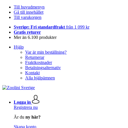
Till huvudmenyn
Gå till innehållet
Till varukorgen
Sverige: Fri standardfrakt
från 1 099 kr
Gratis returer
Mer än 6.100 produkter
Hjälp
Var är min beställning?
Returnerar
Fraktkostnader
Betalningsalternativ
Kontakt
Alla hjälpämnen
Logga in
Registrera nu
Är du
ny här?
Skapa konto