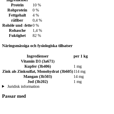
Protein
10 %
Rohprotein
0 %
Fettgehalt
4 %
råfiber
0,4 %
Rohöle und -fette
0 %
Rohasche
1,4 %
Fuktighet
82 %
Näringsmässiga och fysiologiska tillsatser
Ingredienser
per 1 kg
Vitamin D3 (3a671)
Kupfer (3b406)
1 mg
Zink als Zinksulfat, Monohydrat (3b605)
114 mg
Mangan (3b503)
14 mg
Jod (3b202)
1 mg
Juridisk information
Passar med