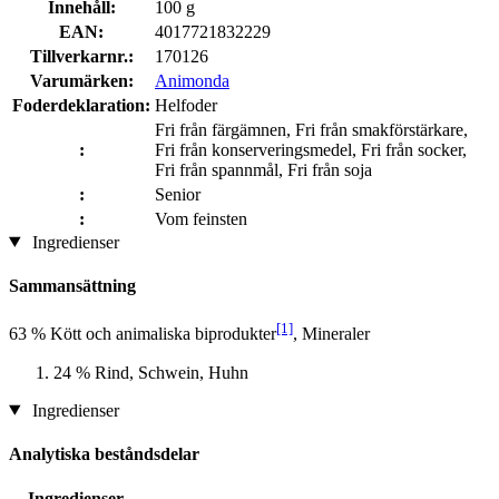
Innehåll:
100 g
EAN:
4017721832229
Tillverkarnr.:
170126
Varumärken:
Animonda
Foderdeklaration:
Helfoder
Fri från färgämnen, Fri från smakförstärkare,
:
Fri från konserveringsmedel, Fri från socker,
Fri från spannmål, Fri från soja
:
Senior
:
Vom feinsten
Ingredienser
Sammansättning
[1]
63 % Kött och animaliska biprodukter
, Mineraler
24 % Rind, Schwein, Huhn
Ingredienser
Analytiska beståndsdelar
Ingredienser