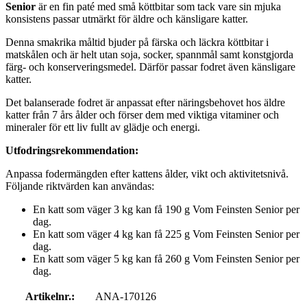
Senior
är en fin paté med små köttbitar som tack vare sin mjuka
konsistens passar utmärkt för äldre och känsligare katter.
Denna smakrika måltid bjuder på färska och läckra köttbitar i
matskålen och är helt utan soja, socker, spannmål samt konstgjorda
färg- och konserveringsmedel. Därför passar fodret även känsligare
katter.
Det balanserade fodret är anpassat efter näringsbehovet hos äldre
katter från 7 års ålder och förser dem med viktiga vitaminer och
mineraler för ett liv fullt av glädje och energi.
Utfodringsrekommendation:
Anpassa fodermängden efter kattens ålder, vikt och aktivitetsnivå.
Följande riktvärden kan användas:
En katt som väger 3 kg kan få 190 g Vom Feinsten Senior per
dag.
En katt som väger 4 kg kan få 225 g Vom Feinsten Senior per
dag.
En katt som väger 5 kg kan få 260 g Vom Feinsten Senior per
dag.
Artikelnr.:
ANA-170126