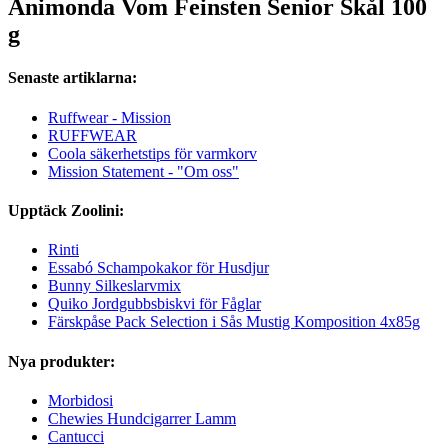
Animonda Vom Feinsten Senior Skål 100
g
Senaste artiklarna:
Ruffwear - Mission
RUFFWEAR
Coola säkerhetstips för varmkorv
Mission Statement - "Om oss"
Upptäck Zoolini:
Rinti
Essabó Schampokakor för Husdjur
Bunny Silkeslarvmix
Quiko Jordgubbsbiskvi för Fåglar
Färskpåse Pack Selection i Sås Mustig Komposition 4x85g
Nya produkter:
Morbidosi
Chewies Hundcigarrer Lamm
Cantucci