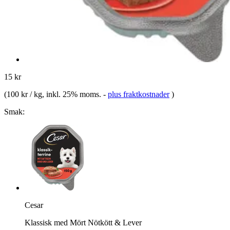
15 kr
(
100 kr / kg
, inkl. 25% moms.
-
plus fraktkostnader
)
Smak:
Cesar
Klassisk med Mört Nötkött & Lever