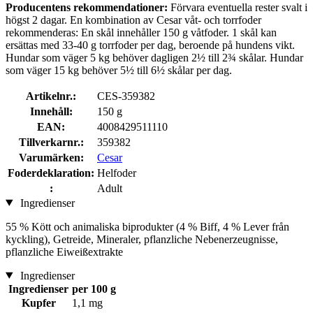
Producentens rekommendationer:
Förvara eventuella rester svalt i
högst 2 dagar. En kombination av Cesar våt- och torrfoder
rekommenderas: En skål innehåller 150 g våtfoder. 1 skål kan
ersättas med 33-40 g torrfoder per dag, beroende på hundens vikt.
Hundar som väger 5 kg behöver dagligen 2½ till 2¾ skålar. Hundar
som väger 15 kg behöver 5½ till 6½ skålar per dag.
Artikelnr.:
CES-359382
Innehåll:
150 g
EAN:
4008429511110
Tillverkarnr.:
359382
Varumärken:
Cesar
Foderdeklaration:
Helfoder
:
Adult
Ingredienser
55 % Kött och animaliska biprodukter (4 % Biff, 4 % Lever från
kyckling), Getreide, Mineraler, pflanzliche Nebenerzeugnisse,
pflanzliche Eiweißextrakte
Ingredienser
Ingredienser
per 100 g
Kupfer
1,1 mg