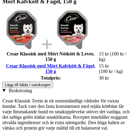
Mört Kalvkött & Fågel, 150 g
Cesar Klassisk med Mört Nötkött & Lever,
15 kr
(100 kr /
150 g
kg)
Cesar Klassisk med Mört Kalvkött & Fågel,
15 kr
150 g
(100 kr / kg)
Totalpris:
30 kr
Lägg till båda i varukorgen
Beskrivning
Cesar Klassisk Terrin är ett oemotståndligt våtfoder för vuxna
hundar. Tack vare den fasta konsistensen med rejäla köttbitar får
varje finsmakande hund en smakupplevelse utöver det vanliga, och
det saftiga gelén kittlar smaklökarna. Receptet innehåller noggrant
utvalda ingredienser och är extra näringsrikt. Den höga halten av
vätska och protein gör varje måltid till ett balanserat val.