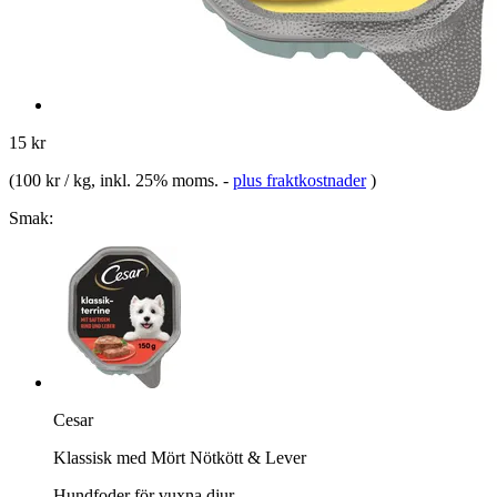
15 kr
(
100 kr / kg
, inkl. 25% moms.
-
plus fraktkostnader
)
Smak:
Cesar
Klassisk med Mört Nötkött & Lever
Hundfoder för vuxna djur