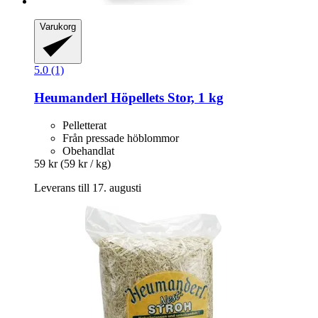
Varukorg
5.0 (1)
Heumanderl
Höpellets Stor, 1 kg
Pelletterat
Från pressade höblommor
Obehandlat
59 kr
(59 kr / kg)
Leverans till 17. augusti