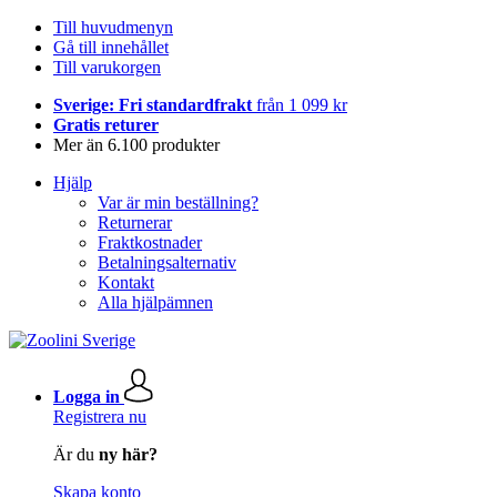
Till huvudmenyn
Gå till innehållet
Till varukorgen
Sverige: Fri standardfrakt
från 1 099 kr
Gratis returer
Mer än 6.100 produkter
Hjälp
Var är min beställning?
Returnerar
Fraktkostnader
Betalningsalternativ
Kontakt
Alla hjälpämnen
Logga in
Registrera nu
Är du
ny här?
Skapa konto