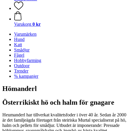
Varukorg
0 kr
Varumärken
Hund
Katt
Smådjur
Fågel
Hobbyfarming
Outdoor
Trender
% kampanjer
Hömanderl
Österrikiskt hö och halm för gnagare
Heumanderl har tillverkat kvalitetsfoder i över 40 år. Sedan år 2000
är det familjeägda företaget från steiriska Murtal specialiserat på hö,
halm och pellets för smådjur. Utbudet är imponerande: Pressade
höblommor, spannmålshalm och ängshö av bästa kvalitet –