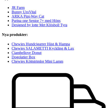
JR Farm
Bunny UroVital
ARKA Pipi-Way Cat
Purina one Senior 7+ med Höns
Designed by lotte Met Klösboll Tyra
Nya produkter:
Chewies Hundcigarrer Häst & Hampa
Chewies SALAMETTI Kyckling & Lax
Ciambellove Donut
Dogolatier Box
Chewies Köttstrimlor Mini Lamm