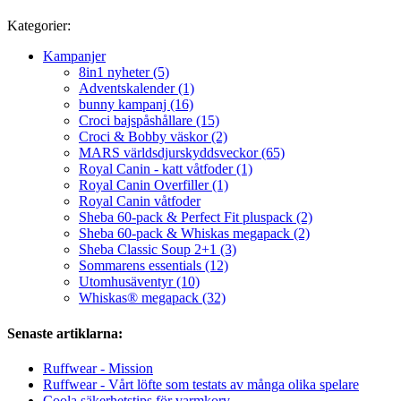
Kategorier:
Kampanjer
8in1 nyheter (5)
Adventskalender (1)
bunny kampanj (16)
Croci bajspåshållare (15)
Croci & Bobby väskor (2)
MARS världsdjurskyddsveckor (65)
Royal Canin - katt våtfoder (1)
Royal Canin Overfiller (1)
Royal Canin våtfoder
Sheba 60-pack & Perfect Fit pluspack (2)
Sheba 60-pack & Whiskas megapack (2)
Sheba Classic Soup 2+1 (3)
Sommarens essentials (12)
Utomhusäventyr (10)
Whiskas® megapack (32)
Senaste artiklarna:
Ruffwear - Mission
Ruffwear - Vårt löfte som testats av många olika spelare
Coola säkerhetstips för varmkorv