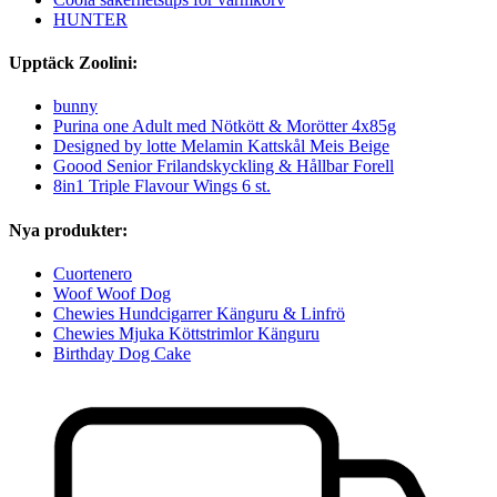
HUNTER
Upptäck Zoolini:
bunny
Purina one Adult med Nötkött & Morötter 4x85g
Designed by lotte Melamin Kattskål Meis Beige
Goood Senior Frilandskyckling & Hållbar Forell
8in1 Triple Flavour Wings 6 st.
Nya produkter:
Cuortenero
Woof Woof Dog
Chewies Hundcigarrer Känguru & Linfrö
Chewies Mjuka Köttstrimlor Känguru
Birthday Dog Cake