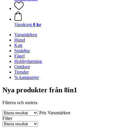
Varukorg
0 kr
Varumärken
Hund
Katt
Smådjur
Fågel
Hobbyfarming
Outdoor
Trender
% kampanjer
Nya produkter från 8in1
Filtrera och sortera
Pris
Varumärken
Filter