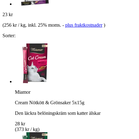
23 kr
(
256 kr / kg
, inkl. 25% moms.
-
plus fraktkostnader
)
Sorter:
Miamor
Cream Nötkött & Grönsaker 5x15g
Den läckra belöningskräm som katter älskar
28 kr
(373 kr / kg)