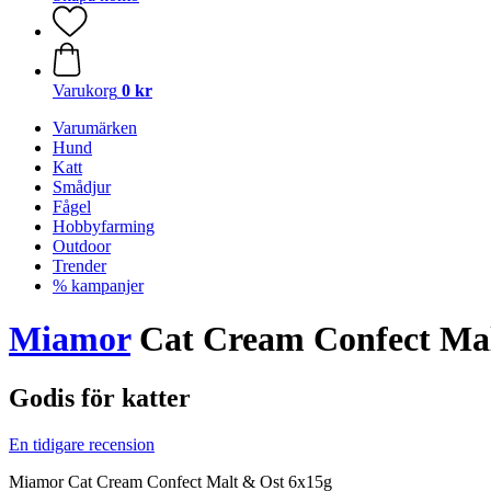
Varukorg
0 kr
Varumärken
Hund
Katt
Smådjur
Fågel
Hobbyfarming
Outdoor
Trender
% kampanjer
Miamor
Cat Cream Confect Mal
Godis för katter
En tidigare recension
Miamor Cat Cream Confect Malt & Ost 6x15g