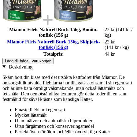
Miamor Filets Naturell Burk 156g, Bonito-
22 kr
(141 kr /
tonfisk (156 g)
kg)
Miamor Filets Naturell Burk 156g, Skipjack-
22 kr
tonfisk (156 g)
(141 kr / kg)
Totalpris:
44 kr
Lägg till båda i varukorgen
Beskrivning
Skäm bort din kisse med det utsökta kattfodret från Miamor. De
omsorgsfullt utvalda filébitarna har tillagats skonsamt i sin egen saft
och är inte bara otroligt välsmakande, utan också lättsmälta och
fettsnåla. Den oemotståndliga texturen gör detta foder till en sann
festmåltid för såväl kräsna som känsliga Katter.
Finaste filébitar i egen saft
Mycket lättsmält
Utan inälvor och animaliska biprodukter
Utan färgämnen och konserveringsmedel
Perfekt även för äldre och/eller överviktiga Katter