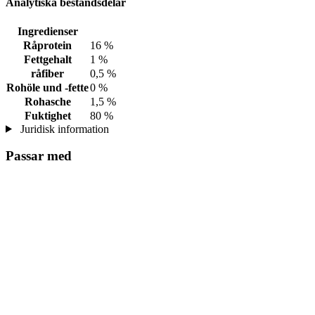
Analytiska beståndsdelar
Ingredienser
Råprotein
16 %
Fettgehalt
1 %
råfiber
0,5 %
Rohöle und -fette
0 %
Rohasche
1,5 %
Fuktighet
80 %
Juridisk information
Passar med