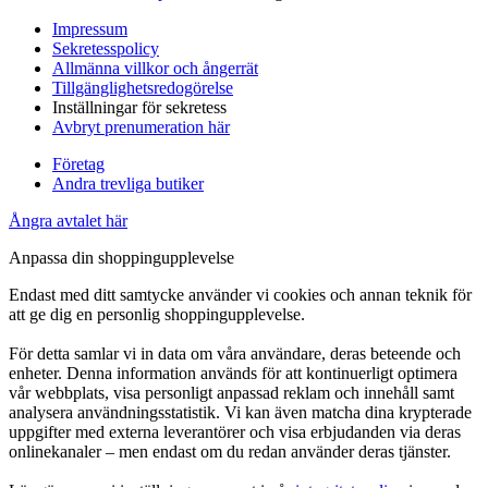
Impressum
Sekretesspolicy
Allmänna villkor och ångerrät
Tillgänglighetsredogörelse
Inställningar för sekretess
Avbryt prenumeration här
Företag
Andra trevliga butiker
Ångra avtalet här
Anpassa din shoppingupplevelse
Endast med ditt samtycke använder vi cookies och annan teknik för
att ge dig en personlig shoppingupplevelse.
För detta samlar vi in data om våra användare, deras beteende och
enheter. Denna information används för att kontinuerligt optimera
vår webbplats, visa personligt anpassad reklam och innehåll samt
analysera användningsstatistik. Vi kan även matcha dina krypterade
uppgifter med externa leverantörer och visa erbjudanden via deras
onlinekanaler – men endast om du redan använder deras tjänster.