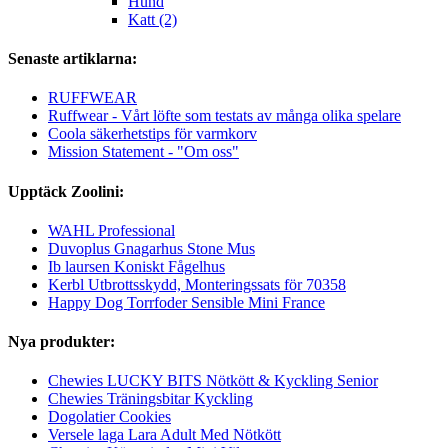
Hund
Katt (2)
Senaste artiklarna:
RUFFWEAR
Ruffwear - Vårt löfte som testats av många olika spelare
Coola säkerhetstips för varmkorv
Mission Statement - "Om oss"
Upptäck Zoolini:
WAHL Professional
Duvoplus Gnagarhus Stone Mus
Ib laursen Koniskt Fågelhus
Kerbl Utbrottsskydd, Monteringssats för 70358
Happy Dog Torrfoder Sensible Mini France
Nya produkter:
Chewies LUCKY BITS Nötkött & Kyckling Senior
Chewies Träningsbitar Kyckling
Dogolatier Cookies
Versele laga Lara Adult Med Nötkött