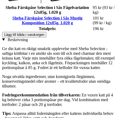
Sheba Färskpåse Selection i Sås Fågelvariation
95 kr
(93 kr /
12x85g, 1.020 g
kg)
Sheba Färskpåse Selection i Sås Mustig
101 kr
Komposition 12x85g, 1.020 g
(99 kr / kg)
Totalpris:
196 kr
Lägg till båda i varukorgen
Beskrivning
Ge din katt en riktigt smakrik upplevelse med Sheba Selection -
saftiga köttbitar i en utsökt sås som till och med charmar den mest
kräsna katt. Varje mix innehåller fyra olika fågelsmaker, till exempel
kyckling, kalkon, anka och fågelmix. Förpackningen innehåller 12
portionspåsar à 85 g. Fodret är ett helfoder för vuxna katter.
Noga utvalda ingredienser, utan konstgjorda färgämnen,
konserveringsmedel eller aromer – ett kvalitetsfoder utan onödiga
tillsatser.
Fodringsrekommendation från tillverkaren:
En vuxen katt på 4
kg behöver cirka 3 portionspåsar per dag. Vid kombination med
torrfoder: 2 påsar och 20 g torrfoder.
Tips:
Anpassa alltid fodermängden efter kattens individuella behov