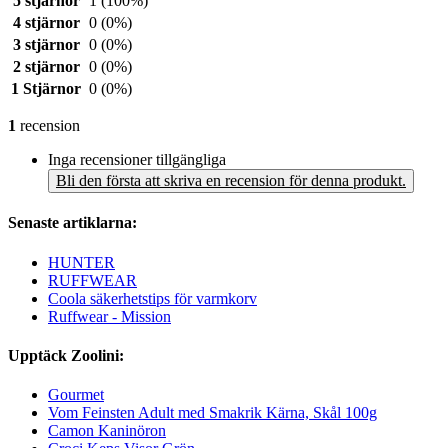
5 stjärnor
1
(100%)
4 stjärnor
0
(0%)
3 stjärnor
0
(0%)
2 stjärnor
0
(0%)
1 Stjärnor
0
(0%)
1
recension
Inga recensioner tillgängliga
Bli den första att skriva en recension för denna produkt.
Senaste artiklarna:
HUNTER
RUFFWEAR
Coola säkerhetstips för varmkorv
Ruffwear - Mission
Upptäck Zoolini:
Gourmet
Vom Feinsten Adult med Smakrik Kärna, Skål 100g
Camon Kaninöron