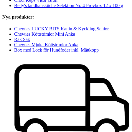
Croci Keps Visor Grön
Betty's landhausküche Selektion Nr. 4 Provbox 12 x 100 g
Nya produkter:
Chewies LUCKY BITS Kanin & Kyckling Senior
Chewies Köttstrimlor Mini Anka
Rak Sax
Chewies Mjuka Köttstrimlor Anka
Box med Lock för Hundfoder inkl. Måttkopp