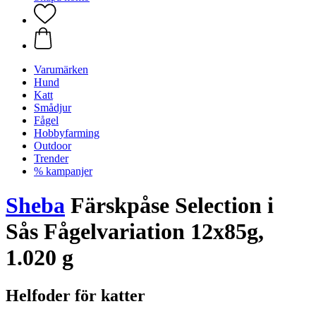
Varumärken
Hund
Katt
Smådjur
Fågel
Hobbyfarming
Outdoor
Trender
% kampanjer
Sheba
Färskpåse Selection i
Sås Fågelvariation 12x85g,
1.020 g
Helfoder för katter