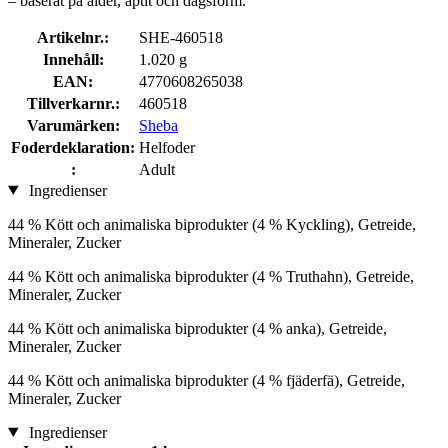
– baserat på ålder, aptit och dagsform.
Artikelnr.:
SHE-460518
Innehåll:
1.020 g
EAN:
4770608265038
Tillverkarnr.:
460518
Varumärken:
Sheba
Foderdeklaration:
Helfoder
:
Adult
Ingredienser
44 % Kött och animaliska biprodukter (4 % Kyckling), Getreide,
Mineraler, Zucker
44 % Kött och animaliska biprodukter (4 % Truthahn), Getreide,
Mineraler, Zucker
44 % Kött och animaliska biprodukter (4 % anka), Getreide,
Mineraler, Zucker
44 % Kött och animaliska biprodukter (4 % fjäderfä), Getreide,
Mineraler, Zucker
Ingredienser