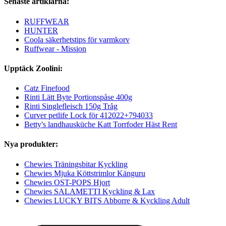
Senaste artiklarna:
RUFFWEAR
HUNTER
Coola säkerhetstips för varmkorv
Ruffwear - Mission
Upptäck Zoolini:
Catz Finefood
Rinti Lätt Byte Portionspåse 400g
Rinti Singlefleisch 150g Tråg
Curver petlife Lock för 412022+794033
Betty's landhausküche Katt Torrfoder Häst Rent
Nya produkter:
Chewies Träningsbitar Kyckling
Chewies Mjuka Köttstrimlor Känguru
Chewies OST-POPS Hjort
Chewies SALAMETTI Kyckling & Lax
Chewies LUCKY BITS Abborre & Kyckling Adult