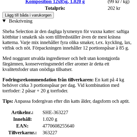
Komposition 12x85g, 1.020 g
(99 kr / kg)
Totalpris:
202 kr
Lägg till båda i varukorgen
Beskrivning
Sheba Selection är den dagliga lyxmenyn för vuxna katter: saftiga
köttbitar i smakrik sås som tillfredsställer även de mest kräsna
katterna. Varje mix innehåller fyra olika smaker, t.ex. kyckling, lax,
vitfisk och nöt. Förpackningen innehåller 12 portionspåsar à 85 g.
Med noggrant utvalda ingredienser och helt utan konstgjorda
färgämnen, konserveringsmedel eller aromer är detta ett
kvalitetsfoder utan onödiga tillsatser.
Fodringsrekommendation från tillverkaren:
En katt på 4 kg
behöver cirka 3 portionspåsar per dag. Vid kombination med
torrfoder: 2 påsar + 20 g torrfoder.
Tips:
Anpassa fodergivan efter din katts ålder, dagsform och aptit.
Artikelnr.:
SHE-363227
Innehåll:
1.020 g
EAN:
4770608255640
Tillverkarnr.:
363227