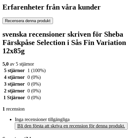
Erfarenheter från våra kunder
Recensera denna produkt
svenska recensioner skriven för Sheba
Färskpåse Selection i Sås Fin Variation
12x85g
5,0
av 5 stjärnor
5 stjärnor
1
(100%)
4 stjärnor
0
(0%)
3 stjärnor
0
(0%)
2 stjärnor
0
(0%)
1 Stjärnor
0
(0%)
1
recension
Inga recensioner tillgängliga
Bli den första att skriva en recension för denna produkt.