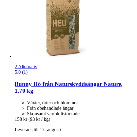
2 Alternativ
5.0 (1)
Bunny
Hö från Naturskyddsängar Nature,
1,70 kg
Växter, örter och blommor
Från obehandlade ängar
Skonsamt varmluftstorkade
158 kr
(93 kr / kg)
Leverans till 17. augusti