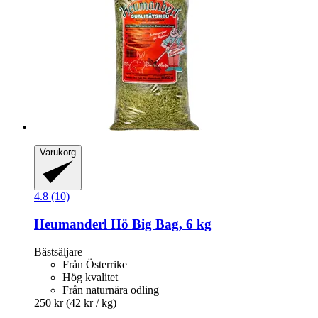
Varukorg
4.8 (10)
Heumanderl
Hö Big Bag, 6 kg
Bästsäljare
Från Österrike
Hög kvalitet
Från naturnära odling
250 kr
(42 kr / kg)