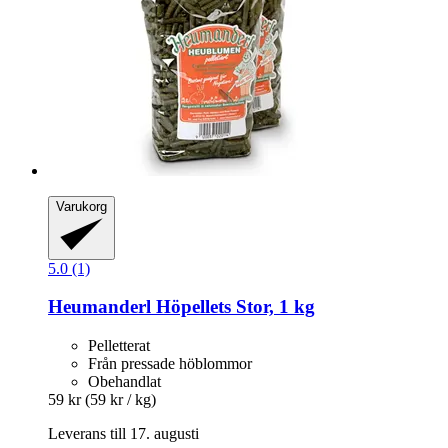
Varukorg
5.0 (1)
Heumanderl
Höpellets Stor, 1 kg
Pelletterat
Från pressade höblommor
Obehandlat
59 kr
(59 kr / kg)
Leverans till 17. augusti