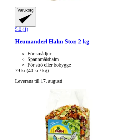
Varukorg
5.0 (1)
Heumanderl
Halm Stor, 2 kg
För smådjur
Spannmålshalm
För strö eller bobygge
79 kr
(40 kr / kg)
Leverans till 17. augusti