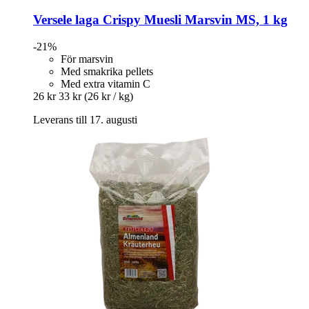
Versele laga
Crispy Muesli Marsvin MS, 1 kg
-21%
För marsvin
Med smakrika pellets
Med extra vitamin C
26 kr
33 kr
(26 kr / kg)
Leverans till 17. augusti