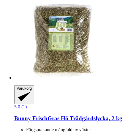
Varukorg
5.0 (1)
Bunny
FrischGras Hö Trädgårdslycka, 2 kg
Färgsprakande mångfald av växter