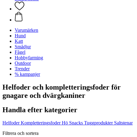
Varumärken
Hund
Katt
Smådjur
Fågel
Hobbyfarming
Outdoor
Trender
% kampanjer
Helfoder och kompletteringsfoder för
gnagare och dvärgkaniner
Handla efter kategorier
Helfoder
Kompletteringsfoder
Hö
Snacks
Tuggprodukter
Saltstenar
Filtrera och sortera