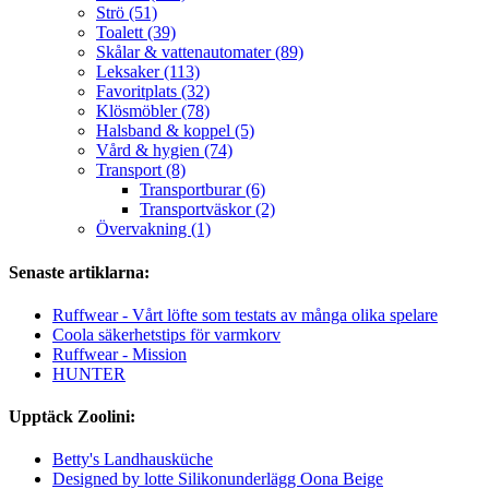
Strö (51)
Toalett (39)
Skålar & vattenautomater (89)
Leksaker (113)
Favoritplats (32)
Klösmöbler (78)
Halsband & koppel (5)
Vård & hygien (74)
Transport (8)
Transportburar (6)
Transportväskor (2)
Övervakning (1)
Senaste artiklarna:
Ruffwear - Vårt löfte som testats av många olika spelare
Coola säkerhetstips för varmkorv
Ruffwear - Mission
HUNTER
Upptäck Zoolini:
Betty's Landhausküche
Designed by lotte Silikonunderlägg Oona Beige